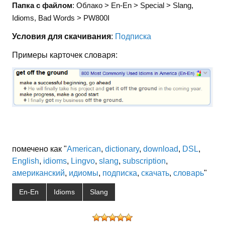
Папка с файлом
: Облако > En-En > Special > Slang,
Idioms, Bad Words > PW800I
Условия для скачивания
:
Подписка
Примеры карточек словаря:
помечено как "
American
,
dictionary
,
download
,
DSL
,
English
,
idioms
,
Lingvo
,
slang
,
subscription
,
американский
,
идиомы
,
подписка
,
скачать
,
словарь
"
En-En
Idioms
Slang