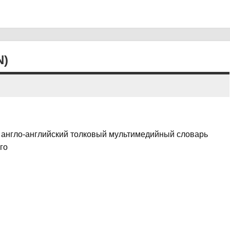
N)
и англо-английский толковый мультимедийный словарь
го