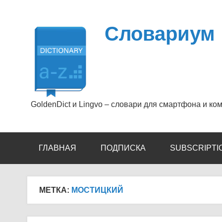
Перейти
к
содержимому
Словариум
GoldenDict и Lingvo – словари для смартфона и ко
ГЛАВНАЯ
ПОДПИСКА
SUBSCRIPTI
МЕТКА:
МОСТИЦКИЙ