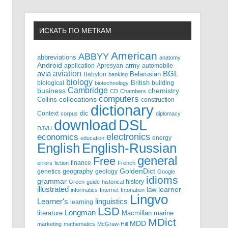
ИСКАТЬ ПО МЕТКАМ
American
ABBYY
abbreviations
anatomy
Android
army
application
Apresyan
automobile
aviation
BGL
avia
Babylon
Belarusian
banking
biology
biological
British
building
biotechnology
Cambridge
business
chemistry
CD
Chambers
computers
Collins
collocations
construction
dictionary
Context
dic
corpus
diplomacy
DSL
download
DJVU
electronics
economics
energy
education
English-Russian
English
general
Free
finance
errors
fiction
French
GoldenDict
geography
genetics
geology
Google
idioms
grammar
history
Green
guide
historical
illustrated
law
learner
informatics
Internet
Intonation
Lingvo
Learner's
linguistics
learning
LSD
Longman
literature
Macmillan
marine
MDict
MDD
marketing
mathematics
McGraw-Hill