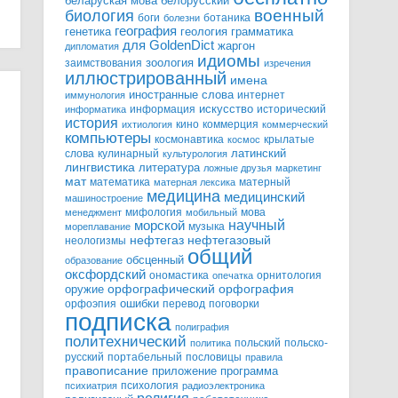
белорусский
беларуская мова
военный
биология
боги
ботаника
болезни
география
генетика
грамматика
геология
для GoldenDict
жаргон
дипломатия
идиомы
зоология
заимствования
изречения
иллюстрированный
имена
иностранные слова
интернет
иммунология
информация
искусство
исторический
информатика
история
кино
коммерция
ихтиология
коммерческий
компьютеры
космонавтика
крылатые
космос
слова
кулинарный
латинский
культурология
лингвистика
литература
ложные друзья
маркетинг
мат
математика
матерный
матерная лексика
медицина
медицинский
машиностроение
мифология
мова
менеджмент
мобильный
научный
морской
музыка
мореплавание
нефтегазовый
нефтегаз
неологизмы
общий
обсценный
образование
оксфордский
ономастика
орнитология
опечатка
орфографический
оружие
орфография
орфоэпия
ошибки
перевод
поговорки
подписка
полиграфия
политехнический
польский
польско-
политика
русский
портабельный
пословицы
правила
правописание
приложение
программа
психология
психиатрия
радиоэлектроника