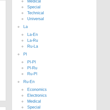
Medical
Special
Technical
Universal
La
La-En
La-Ru
Ru-La
Pl
Pl-Pl
Pl-Ru
Ru-Pl
Ru-En
Economics
Electronics
Medical
Special