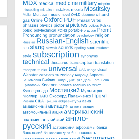
MDX
military
medicine
medical
misprint
Mostitsky
mobile
mistakes
misspelling
mistake
Multitran
oil and
music
Muller
novel
OALD
obscene
Oxford
PDF
gas
Online
Phrasal Verbs
pictures
pictorial
phrases
physics
politics
Polska
Promt
polski
polytechnical
portable
PONS
practice
pronunciation
Pronouncing
religion
psychology
Russian-English
scientific
Russian
slang
sounds
sea
sport
slownik
spelling
students
subscription
style
synonyms
technical
transcription
thesaurus
translation
universal
visual
transport
trucks
USA
usage
Webster
zoology
Апресян
Webster's
x6
Андроид
Библия
Бенюмович
ГолденДикт
Гугл
Даль
Евгеньева
Киселев
Ермолович
Ковалев
Коллинз
Контекст
Мостицкий
Мультитран
Кузнецов
ЛДП
Промт
Мюллер
НАТО
Оксфорд
Палажченко
авиа
США
Ривкин
Тришин
аббревиатуры
авиация
авиационный
автоматизация
американский
акция
автомобильный
англо-
английский
анатомия
русский
астрономия
афоризмы
банки
банковский
безопасность
банковское дело
бесплатно