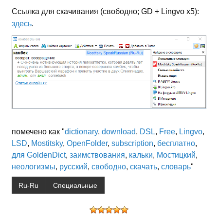
Ссылка для скачивания (свободно; GD + Lingvo x5):
здесь
.
помечено как "
dictionary
,
download
,
DSL
,
Free
,
Lingvo
,
LSD
,
Mostitsky
,
OpenFolder
,
subscription
,
бесплатно
,
для GoldenDict
,
заимствования
,
кальки
,
Мостицкий
,
неологизмы
,
русский
,
свободно
,
скачать
,
словарь
"
Ru-Ru
Специальные