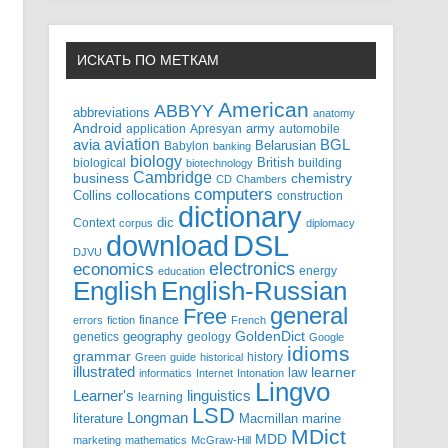
ИСКАТЬ ПО МЕТКАМ
American
ABBYY
abbreviations
anatomy
Android
army
application
Apresyan
automobile
aviation
BGL
avia
Babylon
Belarusian
banking
biology
biological
British
building
biotechnology
Cambridge
business
chemistry
CD
Chambers
computers
Collins
collocations
construction
dictionary
Context
dic
corpus
diplomacy
DSL
download
DJVU
electronics
economics
energy
education
English-Russian
English
general
Free
finance
errors
fiction
French
GoldenDict
geography
genetics
geology
Google
idioms
grammar
history
Green
guide
historical
illustrated
law
learner
informatics
Internet
Intonation
Lingvo
Learner's
linguistics
learning
LSD
Longman
literature
Macmillan
marine
MDict
MDD
marketing
mathematics
McGraw-Hill