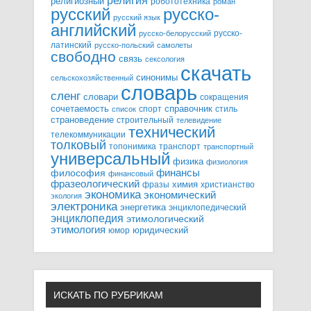
религия
религиозный
робототехника
роман
русский
русско-
русский язык
английский
русско-
русско-белорусский
латинский
русско-польский
самолеты
свободно
связь
сексология
скачать
синонимы
сельскохозяйственный
словарь
сленг
словари
сокращения
справочник
сочетаемость
спорт
стиль
список
страноведение
строительный
телевидение
технический
телекоммуникации
толковый
топонимика
транспорт
транспортный
универсальный
физика
физиология
финансы
философия
финансовый
фразеологический
химия
фразы
христианство
экономика
экономический
экология
электроника
энергетика
энциклопедический
энциклопедия
этимологический
этимология
юридический
юмор
ИСКАТЬ ПО РУБРИКАМ