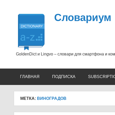
Перейти
к
содержимому
Словариум
GoldenDict и Lingvo – словари для смартфона и ко
ГЛАВНАЯ
ПОДПИСКА
SUBSCRIPTI
МЕТКА:
ВИНОГРАДОВ