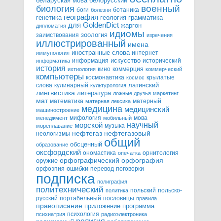
белорусский
беларуская мова
военный
биология
боги
ботаника
болезни
география
генетика
грамматика
геология
для GoldenDict
жаргон
дипломатия
идиомы
зоология
заимствования
изречения
иллюстрированный
имена
иностранные слова
интернет
иммунология
информация
искусство
исторический
информатика
история
кино
коммерция
ихтиология
коммерческий
компьютеры
космонавтика
крылатые
космос
слова
кулинарный
латинский
культурология
лингвистика
литература
ложные друзья
маркетинг
мат
математика
матерный
матерная лексика
медицина
медицинский
машиностроение
мифология
мова
менеджмент
мобильный
научный
морской
музыка
мореплавание
нефтегазовый
нефтегаз
неологизмы
общий
обсценный
образование
оксфордский
ономастика
орнитология
опечатка
орфографический
оружие
орфография
орфоэпия
ошибки
перевод
поговорки
подписка
полиграфия
политехнический
польский
польско-
политика
русский
портабельный
пословицы
правила
правописание
приложение
программа
психология
психиатрия
радиоэлектроника