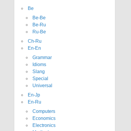
Be
Be-Be
Be-Ru
Ru-Be
Ch-Ru
En-En
Grammar
Idioms
Slang
Special
Universal
En-Jp
En-Ru
Computers
Economics
Electronics