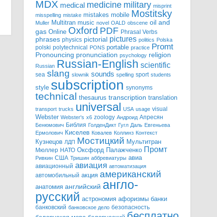
MDX
military
medicine
medical
misprint
Mostitsky
mobile
mistakes
misspelling
mistake
Multitran
oil and
music
Muller
novel
OALD
obscene
Oxford
PDF
gas
Online
Phrasal Verbs
pictures
pictorial
phrases
physics
politics
Polska
Promt
polski
polytechnical
portable
PONS
practice
pronunciation
Pronouncing
religion
psychology
Russian-English
scientific
Russian
slang
sounds
sea
sport
slownik
spelling
students
subscription
style
synonyms
technical
transcription
thesaurus
translation
universal
visual
transport
trucks
USA
usage
Webster
zoology
Апресян
Webster's
x6
Андроид
Библия
Бенюмович
ГолденДикт
Гугл
Даль
Евгеньева
Киселев
Ермолович
Ковалев
Коллинз
Контекст
Мостицкий
Мультитран
Кузнецов
ЛДП
Промт
Мюллер
НАТО
Оксфорд
Палажченко
авиа
США
Ривкин
Тришин
аббревиатуры
авиация
авиационный
автоматизация
американский
акция
автомобильный
англо-
английский
анатомия
русский
астрономия
афоризмы
банки
банковский
безопасность
банковское дело
бесплатно