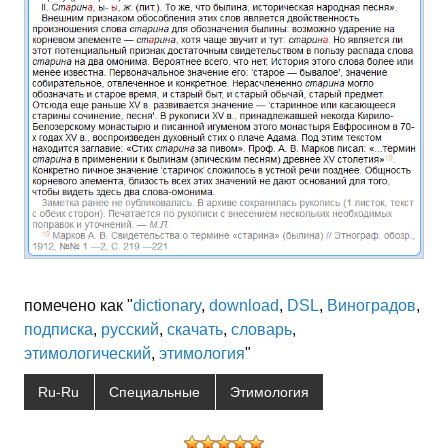
помечено как "
dictionary
,
download
,
DSL
,
Виноградов
,
подписка
,
русский
,
скачать
,
словарь
,
этимологический
,
этимология
"
Ru-Ru
Специальные
Этимология