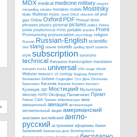
MDX
military
medicine
medical
misprint
Mostitsky
mobile
mistakes
misspelling
mistake
Multitran
oil and
music
Muller
novel
OALD
obscene
Oxford
PDF
gas
Online
Phrasal Verbs
pictures
pictorial
phrases
physics
politics
Polska
Promt
polski
polytechnical
portable
PONS
practice
pronunciation
Pronouncing
religion
psychology
Russian-English
scientific
Russian
slang
sounds
sea
sport
slownik
spelling
students
subscription
style
synonyms
technical
transcription
thesaurus
translation
universal
visual
transport
trucks
USA
usage
Webster
zoology
Апресян
Webster's
x6
Андроид
Библия
Бенюмович
ГолденДикт
Гугл
Даль
Евгеньева
Киселев
Ермолович
Ковалев
Коллинз
Контекст
Мостицкий
Мультитран
Кузнецов
ЛДП
Промт
Мюллер
НАТО
Оксфорд
Палажченко
авиа
США
Ривкин
Тришин
аббревиатуры
авиация
авиационный
автоматизация
»
американский
акция
автомобильный
англо-
английский
анатомия
русский
астрономия
афоризмы
банки
банковский
безопасность
банковское дело
бесплатно