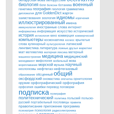
белорусский
беларуская мова
военный
биология
боги
ботаника
болезни
география
генетика
грамматика
геология
для GoldenDict
жаргон
дипломатия
идиомы
зоология
заимствования
изречения
иллюстрированный
имена
иностранные слова
интернет
иммунология
информация
искусство
исторический
информатика
история
кино
коммерция
ихтиология
коммерческий
компьютеры
космонавтика
крылатые
космос
слова
кулинарный
латинский
культурология
лингвистика
литература
ложные друзья
маркетинг
мат
математика
матерный
матерная лексика
медицина
медицинский
машиностроение
мифология
мова
менеджмент
мобильный
научный
морской
музыка
мореплавание
нефтегазовый
нефтегаз
неологизмы
общий
обсценный
образование
оксфордский
ономастика
орнитология
опечатка
орфографический
оружие
орфография
орфоэпия
ошибки
перевод
поговорки
подписка
полиграфия
политехнический
польский
польско-
политика
русский
портабельный
пословицы
правила
правописание
приложение
программа
психология
психиатрия
радиоэлектроника