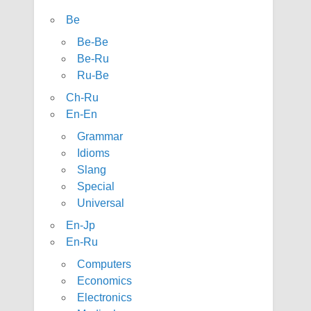
Be
Be-Be
Be-Ru
Ru-Be
Ch-Ru
En-En
Grammar
Idioms
Slang
Special
Universal
En-Jp
En-Ru
Computers
Economics
Electronics