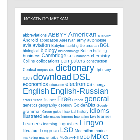
ИСКАТЬ ПО МЕТКАМ
American
ABBYY
abbreviations
anatomy
Android
army
application
Apresyan
automobile
aviation
BGL
avia
Babylon
Belarusian
banking
biology
biological
British
building
biotechnology
Cambridge
business
chemistry
CD
Chambers
computers
Collins
collocations
construction
dictionary
Context
dic
corpus
diplomacy
DSL
download
DJVU
electronics
economics
energy
education
English-Russian
English
general
Free
finance
errors
fiction
French
GoldenDict
geography
genetics
geology
Google
idioms
grammar
history
Green
guide
historical
illustrated
law
learner
informatics
Internet
Intonation
Lingvo
Learner's
linguistics
learning
LSD
Longman
literature
Macmillan
marine
MDict
MDD
marketing
mathematics
McGraw-Hill