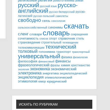
религия
религиозный
робототехника
роман
русский
русско-
русский язык
английский
русско-
русско-белорусский
латинский
русско-польский
самолеты
свободно
связь
сексология
скачать
синонимы
сельскохозяйственный
словарь
сленг
словари
сокращения
справочник
сочетаемость
спорт
стиль
список
страноведение
строительный
телевидение
технический
телекоммуникации
толковый
топонимика
транспорт
транспортный
универсальный
физика
физиология
финансы
философия
финансовый
фразеологический
химия
фразы
христианство
экономика
экономический
экология
электроника
энергетика
энциклопедический
энциклопедия
этимологический
этимология
юридический
юмор
ИСКАТЬ ПО РУБРИКАМ