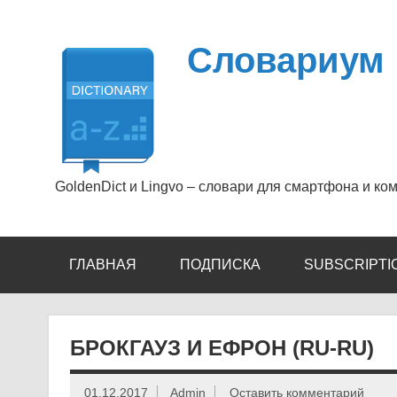
Перейти
к
содержимому
Словариум
GoldenDict и Lingvo – словари для смартфона и ко
ГЛАВНАЯ
ПОДПИСКА
SUBSCRIPTI
БРОКГАУЗ И ЕФРОН (RU-RU)
01.12.2017
Admin
Оставить комментарий