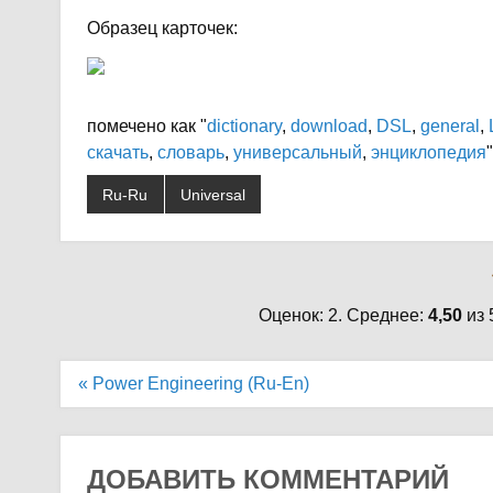
Образец карточек:
помечено как "
dictionary
,
download
,
DSL
,
general
,
скачать
,
словарь
,
универсальный
,
энциклопедия
"
Ru-Ru
Universal
Оценок: 2. Среднее:
4,50
из 
Навигация
« Power Engineering (Ru-En)
по
записям
ДОБАВИТЬ КОММЕНТАРИЙ