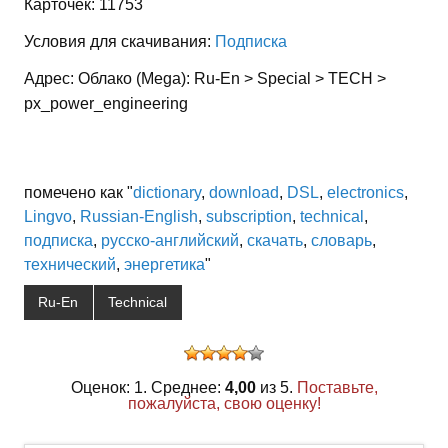
Карточек: 11753
Условия для скачивания:
Подписка
Адрес: Облако (Mega): Ru-En > Special > TECH >
px_power_engineering
помечено как "
dictionary
,
download
,
DSL
,
electronics
,
Lingvo
,
Russian-English
,
subscription
,
technical
,
подписка
,
русско-английский
,
скачать
,
словарь
,
технический
,
энергетика
"
Ru-En
Technical
Оценок: 1. Среднее:
4,00
из 5.
Поставьте,
пожалуйста, свою оценку!