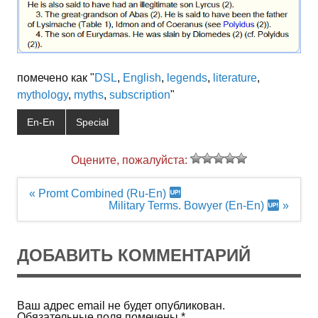
помечено как "
DSL
,
English
,
legends
,
literature
,
mythology
,
myths
,
subscription
"
En-En
Special
Оцените, пожалуйста:
Навигация
« Promt Combined (Ru-En)
по
Military Terms. Bowyer (En-En)
»
записям
ДОБАВИТЬ КОММЕНТАРИЙ
Ваш адрес email не будет опубликован.
Обязательные поля помечены
*