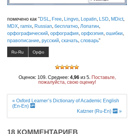
помечено как "
DSL
,
Free
,
Lingvo
,
Lopatin
,
LSD
,
MDict
,
MDX
,
ramix
,
Russian
,
бесплатно
,
Лопатин
,
орфографический
,
орфография
,
орфоэпия
,
ошибки
,
правописание
,
русский
,
скачать
,
словарь
"
Ru-Ru
Орфо
Оценок: 109. Среднее:
4,96
из 5.
Поставьте,
пожалуйста, свою оценку!
Навигация
« Oxford Learner’s Dictionary of Academic English
по
(En-En)
записям
Katzner (Ru-En)
»
18 КОММЕНТАРИЕВ