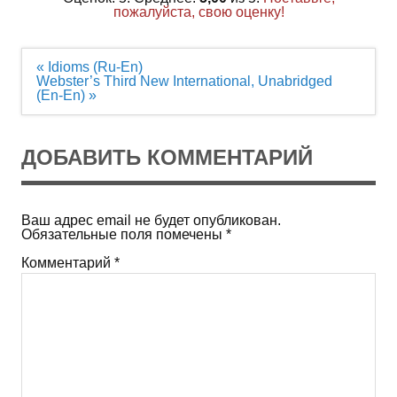
пожалуйста, свою оценку!
Навигация
« Idioms (Ru-En)
по
Webster’s Third New International, Unabridged
записям
(En-En) »
ДОБАВИТЬ КОММЕНТАРИЙ
Ваш адрес email не будет опубликован.
Обязательные поля помечены
*
Комментарий
*