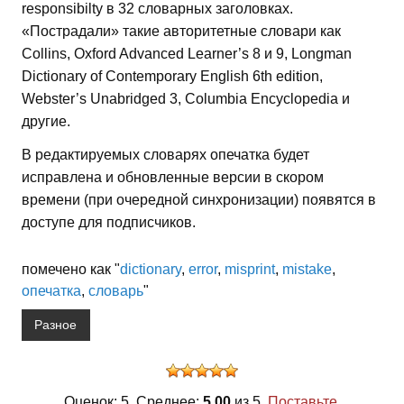
responsibilty в 32 словарных заголовках.
«Пострадали» такие авторитетные словари как
Collins, Oxford Advanced Learner’s 8 и 9, Longman
Dictionary of Contemporary English 6th edition,
Webster’s Unabridged 3, Columbia Encyclopedia и
другие.
В редактируемых словарях опечатка будет
исправлена и обновленные версии в скором
времени (при очередной синхронизации) появятся в
доступе для подписчиков.
помечено как "
dictionary
,
error
,
misprint
,
mistake
,
опечатка
,
словарь
"
Разное
Оценок: 5. Среднее:
5,00
из 5.
Поставьте,