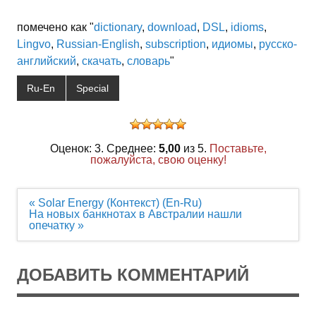
помечено как "
dictionary
,
download
,
DSL
,
idioms
,
Lingvo
,
Russian-English
,
subscription
,
идиомы
,
русско-
английский
,
скачать
,
словарь
"
Ru-En
Special
Оценок: 3. Среднее:
5,00
из 5.
Поставьте,
пожалуйста, свою оценку!
Навигация
« Solar Energy (Контекст) (En-Ru)
по
На новых банкнотах в Австралии нашли
записям
опечатку »
ДОБАВИТЬ КОММЕНТАРИЙ