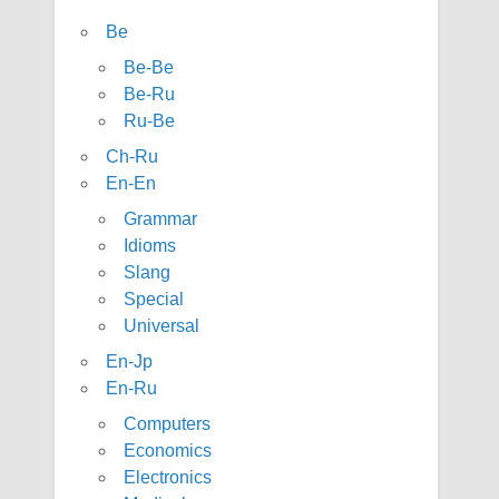
Be
Be-Be
Be-Ru
Ru-Be
Ch-Ru
En-En
Grammar
Idioms
Slang
Special
Universal
En-Jp
En-Ru
Computers
Economics
Electronics