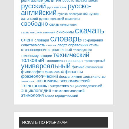
религия
религиозный
робототехника
роман
русский
русско-
русский язык
английский
русско-
русско-белорусский
латинский
русско-польский
самолеты
свободно
связь
сексология
скачать
синонимы
сельскохозяйственный
словарь
сленг
словари
сокращения
справочник
сочетаемость
спорт
стиль
список
страноведение
строительный
телевидение
технический
телекоммуникации
толковый
топонимика
транспорт
транспортный
универсальный
физика
физиология
финансы
философия
финансовый
фразеологический
химия
фразы
христианство
экономика
экономический
экология
электроника
энергетика
энциклопедический
энциклопедия
этимологический
этимология
юридический
юмор
ИСКАТЬ ПО РУБРИКАМ