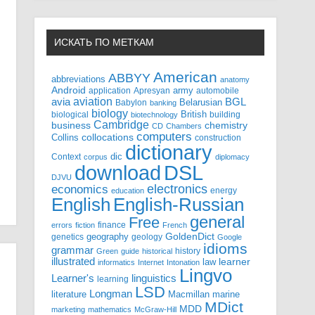
ИСКАТЬ ПО МЕТКАМ
American
ABBYY
abbreviations
anatomy
Android
army
application
Apresyan
automobile
aviation
BGL
avia
Babylon
Belarusian
banking
biology
biological
British
building
biotechnology
Cambridge
business
chemistry
CD
Chambers
computers
Collins
collocations
construction
dictionary
Context
dic
corpus
diplomacy
DSL
download
DJVU
electronics
economics
energy
education
English-Russian
English
general
Free
finance
errors
fiction
French
GoldenDict
geography
genetics
geology
Google
idioms
grammar
history
Green
guide
historical
illustrated
law
learner
informatics
Internet
Intonation
Lingvo
Learner's
linguistics
learning
LSD
Longman
literature
Macmillan
marine
MDict
MDD
marketing
mathematics
McGraw-Hill