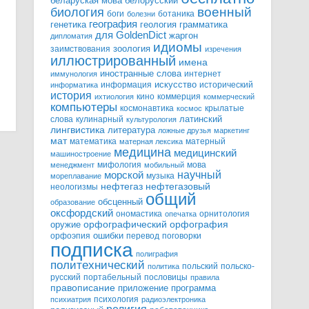
белорусский
беларуская мова
военный
биология
боги
ботаника
болезни
география
генетика
грамматика
геология
для GoldenDict
жаргон
дипломатия
идиомы
зоология
заимствования
изречения
иллюстрированный
имена
иностранные слова
интернет
иммунология
информация
искусство
исторический
информатика
история
кино
коммерция
ихтиология
коммерческий
компьютеры
космонавтика
крылатые
космос
слова
кулинарный
латинский
культурология
лингвистика
литература
ложные друзья
маркетинг
мат
математика
матерный
матерная лексика
медицина
медицинский
машиностроение
мифология
мова
менеджмент
мобильный
научный
морской
музыка
мореплавание
нефтегазовый
нефтегаз
неологизмы
общий
обсценный
образование
оксфордский
ономастика
орнитология
опечатка
орфографический
оружие
орфография
орфоэпия
ошибки
перевод
поговорки
подписка
полиграфия
политехнический
польский
польско-
политика
русский
портабельный
пословицы
правила
правописание
приложение
программа
психология
психиатрия
радиоэлектроника