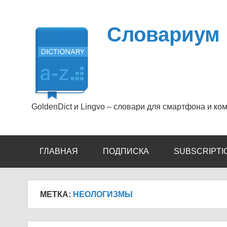
Перейти
к
содержимому
Словариум
GoldenDict и Lingvo – словари для смартфона и ко
ГЛАВНАЯ
ПОДПИСКА
SUBSCRIPTI
МЕТКА:
НЕОЛОГИЗМЫ