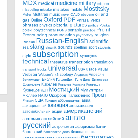
MDX
military
medicine
medical
misprint
Mostitsky
mistakes
mobile
misspelling
mistake
Multitran
oil and
music
Muller
novel
OALD
obscene
Oxford
PDF
gas
Online
Phrasal Verbs
pictures
pictorial
phrases
physics
politics
Polska
Promt
polski
polytechnical
portable
PONS
practice
pronunciation
Pronouncing
religion
psychology
Russian-English
scientific
Russian
slang
sounds
sea
spelling
sport
slownik
students
subscription
style
synonyms
technical
transcription
thesaurus
translation
universal
usage
visual
transport
trucks
USA
Webster
zoology
Апресян
Webster's
x6
Андроид
Библия
Бенюмович
ГолденДикт
Гугл
Даль
Евгеньева
Киселев
Ермолович
Ковалев
Коллинз
Контекст
Мостицкий
Мультитран
Кузнецов
ЛДП
Промт
Мюллер
НАТО
Оксфорд
Палажченко
авиа
США
Ривкин
Тришин
аббревиатуры
авиация
авиационный
автоматизация
американский
акция
автомобильный
англо-
английский
анатомия
русский
астрономия
афоризмы
банки
банковский
безопасность
банковское дело
бесплатно