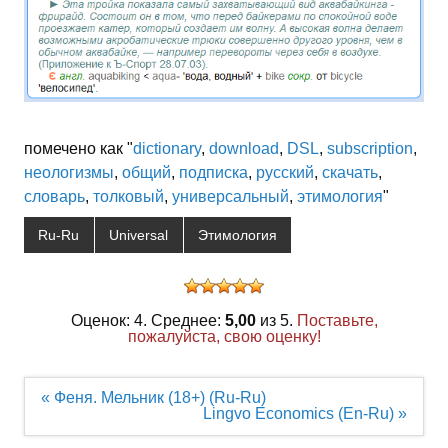
помечено как "
dictionary
,
download
,
DSL
,
subscription
,
неологизмы
,
общий
,
подписка
,
русский
,
скачать
,
словарь
,
толковый
,
универсальный
,
этимология
"
Ru-Ru
Universal
Этимология
Оценок: 4. Среднее:
5,00
из 5.
Поставьте,
пожалуйста, свою оценку!
Навигация
« Феня. Мельник (18+) (Ru-Ru)
по
Lingvo Economics (En-Ru) »
записям