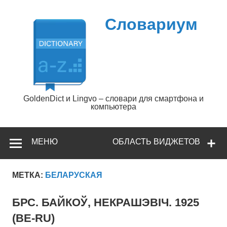
Перейти
к
содержимому
Словариум
GoldenDict и Lingvo – словари для смартфона и
компьютера
МЕНЮ
ОБЛАСТЬ ВИДЖЕТОВ
МЕТКА:
БЕЛАРУСКАЯ
БРС. БАЙКОЎ, НЕКРАШЭВІЧ. 1925
(BE-RU)