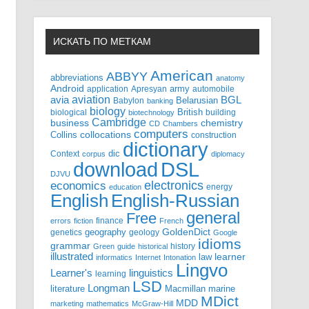
ИСКАТЬ ПО МЕТКАМ
American
ABBYY
abbreviations
anatomy
Android
army
application
Apresyan
automobile
aviation
BGL
avia
Babylon
Belarusian
banking
biology
biological
British
building
biotechnology
Cambridge
business
chemistry
CD
Chambers
computers
Collins
collocations
construction
dictionary
Context
dic
corpus
diplomacy
DSL
download
DJVU
electronics
economics
energy
education
English-Russian
English
general
Free
finance
errors
fiction
French
GoldenDict
geography
genetics
geology
Google
idioms
grammar
history
Green
guide
historical
illustrated
law
learner
informatics
Internet
Intonation
Lingvo
Learner's
linguistics
learning
LSD
Longman
literature
Macmillan
marine
MDict
MDD
marketing
mathematics
McGraw-Hill