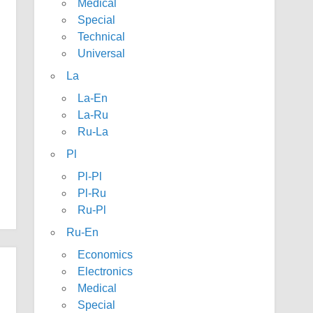
Medical
Special
Technical
Universal
La
La-En
La-Ru
Ru-La
Pl
Pl-Pl
Pl-Ru
Ru-Pl
Ru-En
Economics
Electronics
Medical
Special