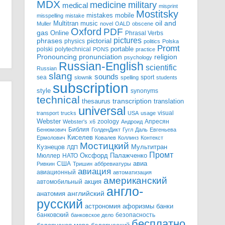
MDX
military
medicine
medical
misprint
Mostitsky
mobile
mistakes
misspelling
mistake
Multitran
oil and
music
Muller
novel
OALD
obscene
Oxford
PDF
gas
Online
Phrasal Verbs
pictures
pictorial
phrases
physics
politics
Polska
Promt
polski
polytechnical
portable
PONS
practice
pronunciation
Pronouncing
religion
psychology
Russian-English
scientific
Russian
slang
sounds
sea
sport
slownik
spelling
students
subscription
style
synonyms
technical
transcription
thesaurus
translation
universal
visual
transport
trucks
USA
usage
Webster
zoology
Апресян
Webster's
x6
Андроид
Библия
Бенюмович
ГолденДикт
Гугл
Даль
Евгеньева
Киселев
Ермолович
Ковалев
Коллинз
Контекст
Мостицкий
Мультитран
Кузнецов
ЛДП
Промт
Мюллер
НАТО
Оксфорд
Палажченко
авиа
США
Ривкин
Тришин
аббревиатуры
авиация
авиационный
автоматизация
американский
акция
автомобильный
англо-
английский
анатомия
русский
астрономия
афоризмы
банки
банковский
безопасность
банковское дело
бесплатно