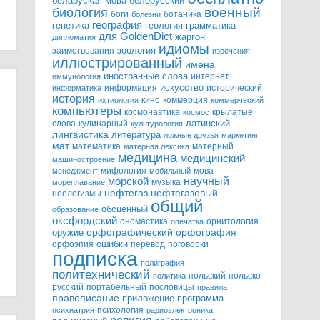
белорусский
беларуская мова
военный
биология
боги
ботаника
болезни
география
генетика
грамматика
геология
для GoldenDict
жаргон
дипломатия
идиомы
зоология
заимствования
изречения
иллюстрированный
имена
иностранные слова
интернет
иммунология
информация
искусство
исторический
информатика
история
кино
коммерция
ихтиология
коммерческий
компьютеры
космонавтика
крылатые
космос
слова
кулинарный
латинский
культурология
лингвистика
литература
ложные друзья
маркетинг
мат
математика
матерный
матерная лексика
медицина
медицинский
машиностроение
мифология
мова
менеджмент
мобильный
научный
морской
музыка
мореплавание
нефтегазовый
нефтегаз
неологизмы
общий
обсценный
образование
оксфордский
ономастика
орнитология
опечатка
орфографический
оружие
орфография
орфоэпия
ошибки
перевод
поговорки
подписка
полиграфия
политехнический
польский
польско-
политика
русский
портабельный
пословицы
правила
правописание
приложение
программа
психология
психиатрия
радиоэлектроника