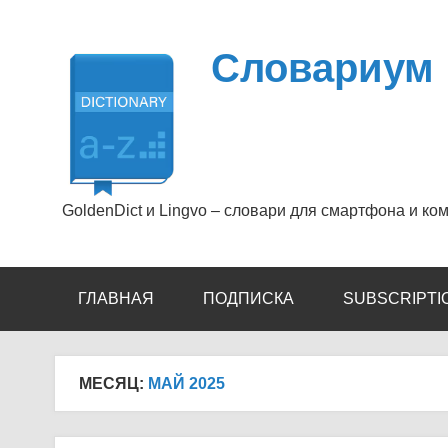
Перейти
к
содержимому
Словариум
GoldenDict и Lingvo – словари для смартфона и ко
ГЛАВНАЯ
ПОДПИСКА
SUBSCRIPTI
МЕСЯЦ:
МАЙ 2025