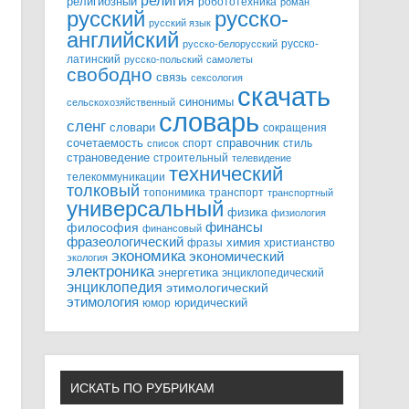
религия
религиозный
робототехника
роман
русский
русско-
русский язык
английский
русско-
русско-белорусский
латинский
русско-польский
самолеты
свободно
связь
сексология
скачать
синонимы
сельскохозяйственный
словарь
сленг
словари
сокращения
справочник
сочетаемость
спорт
стиль
список
страноведение
строительный
телевидение
технический
телекоммуникации
толковый
топонимика
транспорт
транспортный
универсальный
физика
физиология
финансы
философия
финансовый
фразеологический
химия
фразы
христианство
экономика
экономический
экология
электроника
энергетика
энциклопедический
энциклопедия
этимологический
этимология
юридический
юмор
ИСКАТЬ ПО РУБРИКАМ