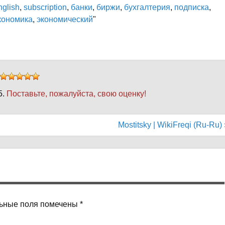
glish
,
subscription
,
банки
,
биржи
,
бухгалтерия
,
подписка
,
кономика
,
экономический
"
5.
Поставьте, пожалуйста, свою оценку!
Mostitsky | WikiFreqi (Ru-Ru) 
ьные поля помечены
*