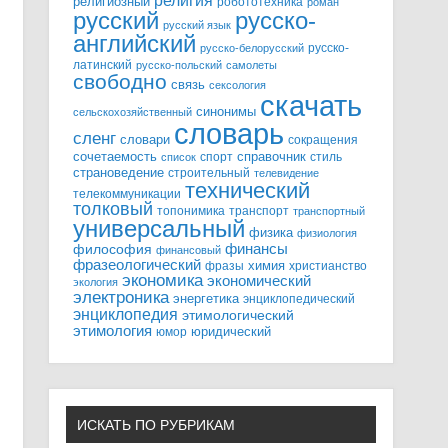
религия
религиозный
робототехника
роман
русский
русско-
русский язык
английский
русско-
русско-белорусский
латинский
русско-польский
самолеты
свободно
связь
сексология
скачать
синонимы
сельскохозяйственный
словарь
сленг
словари
сокращения
справочник
сочетаемость
спорт
стиль
список
страноведение
строительный
телевидение
технический
телекоммуникации
толковый
топонимика
транспорт
транспортный
универсальный
физика
физиология
финансы
философия
финансовый
фразеологический
химия
фразы
христианство
экономика
экономический
экология
электроника
энергетика
энциклопедический
энциклопедия
этимологический
этимология
юридический
юмор
ИСКАТЬ ПО РУБРИКАМ