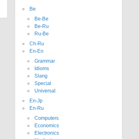
Be
Be-Be
Be-Ru
Ru-Be
Ch-Ru
En-En
Grammar
Idioms
Slang
Special
Universal
En-Jp
En-Ru
Computers
Economics
Electronics