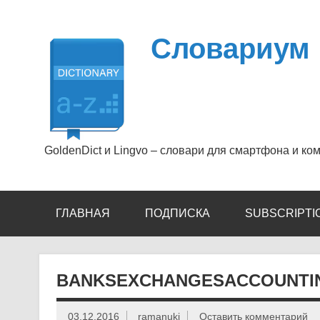
Перейти
к
содержимому
Словариум
GoldenDict и Lingvo – словари для смартфона и ко
ГЛАВНАЯ
ПОДПИСКА
SUBSCRIPTI
BANKSEXCHANGESACCOUNTIN
03.12.2016
ramanuki
Оставить комментарий