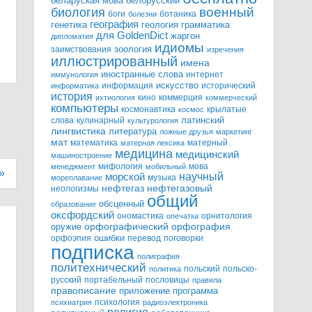
белорусский
беларуская мова
военный
биология
боги
ботаника
болезни
география
генетика
грамматика
геология
для GoldenDict
жаргон
дипломатия
идиомы
зоология
заимствования
изречения
иллюстрированный
имена
иностранные слова
интернет
иммунология
информация
искусство
исторический
информатика
история
кино
коммерция
ихтиология
коммерческий
компьютеры
космонавтика
крылатые
космос
слова
кулинарный
латинский
культурология
лингвистика
литература
ложные друзья
маркетинг
мат
математика
матерный
матерная лексика
медицина
медицинский
машиностроение
мифология
мова
менеджмент
мобильный
»
научный
морской
музыка
мореплавание
нефтегазовый
нефтегаз
неологизмы
общий
обсценный
образование
оксфордский
ономастика
орнитология
опечатка
орфографический
оружие
орфография
орфоэпия
ошибки
перевод
поговорки
подписка
полиграфия
политехнический
польский
польско-
политика
русский
портабельный
пословицы
правила
правописание
приложение
программа
психология
психиатрия
радиоэлектроника