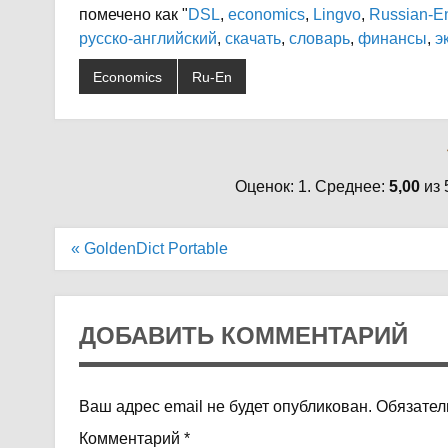
помечено как "
DSL
,
economics
,
Lingvo
,
Russian-En
русско-английский
,
скачать
,
словарь
,
финансы
,
э
Economics
Ru-En
Оценок: 1. Среднее:
5,00
из 
Навигация
« GoldenDict Portable
по
записям
ДОБАВИТЬ КОММЕНТАРИЙ
Ваш адрес email не будет опубликован.
Обязател
Комментарий
*