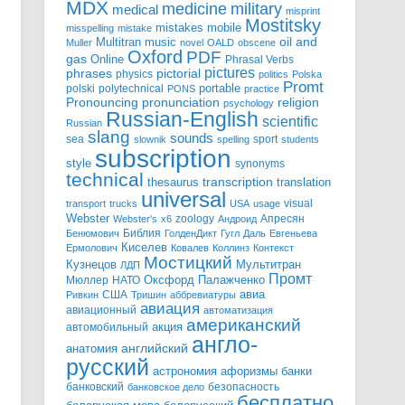
MDX
military
medicine
medical
misprint
Mostitsky
mobile
mistakes
misspelling
mistake
Multitran
oil and
music
Muller
novel
OALD
obscene
Oxford
PDF
gas
Online
Phrasal Verbs
pictures
pictorial
phrases
physics
politics
Polska
Promt
polski
polytechnical
portable
PONS
practice
pronunciation
Pronouncing
religion
psychology
Russian-English
scientific
Russian
slang
sounds
sea
sport
slownik
spelling
students
subscription
style
synonyms
technical
transcription
thesaurus
translation
universal
visual
transport
trucks
USA
usage
Webster
zoology
Апресян
Webster's
x6
Андроид
Библия
Бенюмович
ГолденДикт
Гугл
Даль
Евгеньева
Киселев
Ермолович
Ковалев
Коллинз
Контекст
Мостицкий
Мультитран
Кузнецов
ЛДП
Промт
Мюллер
НАТО
Оксфорд
Палажченко
авиа
США
Ривкин
Тришин
аббревиатуры
авиация
авиационный
автоматизация
американский
акция
автомобильный
англо-
английский
анатомия
русский
астрономия
афоризмы
банки
банковский
безопасность
банковское дело
бесплатно