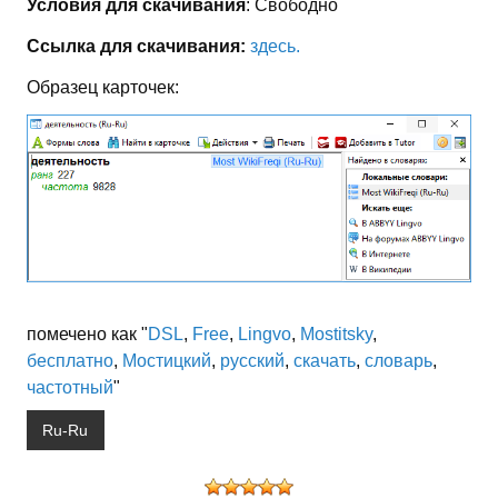
Условия для скачивания
: Свободно
Ссылка для скачивания:
здесь.
Образец карточек:
помечено как "
DSL
,
Free
,
Lingvo
,
Mostitsky
,
бесплатно
,
Мостицкий
,
русский
,
скачать
,
словарь
,
частотный
"
Ru-Ru