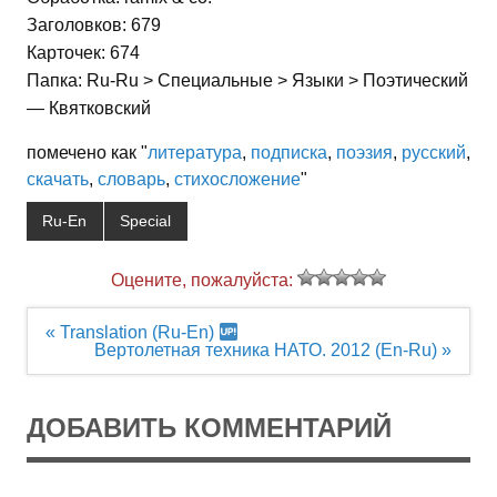
Заголовков: 679
Карточек: 674
Папка: Ru-Ru > Специальные > Языки > Поэтический
— Квятковский
помечено как "
литература
,
подписка
,
поэзия
,
русский
,
скачать
,
словарь
,
стихосложение
"
Ru-En
Special
Оцените, пожалуйста:
Навигация
« Translation (Ru-En)
по
Вертолетная техника НАТО. 2012 (En-Ru) »
записям
ДОБАВИТЬ КОММЕНТАРИЙ