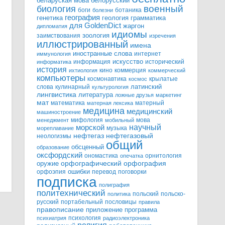
белорусский
беларуская мова
военный
биология
боги
ботаника
болезни
география
генетика
грамматика
геология
для GoldenDict
жаргон
дипломатия
идиомы
зоология
заимствования
изречения
иллюстрированный
имена
иностранные слова
интернет
иммунология
информация
искусство
исторический
информатика
история
кино
коммерция
ихтиология
коммерческий
компьютеры
космонавтика
крылатые
космос
слова
кулинарный
латинский
культурология
лингвистика
литература
ложные друзья
маркетинг
мат
математика
матерный
матерная лексика
медицина
медицинский
машиностроение
мифология
мова
менеджмент
мобильный
научный
морской
музыка
мореплавание
нефтегазовый
нефтегаз
неологизмы
общий
обсценный
образование
оксфордский
ономастика
орнитология
опечатка
орфографический
оружие
орфография
орфоэпия
ошибки
перевод
поговорки
подписка
полиграфия
политехнический
польский
польско-
политика
русский
портабельный
пословицы
правила
правописание
приложение
программа
психология
психиатрия
радиоэлектроника