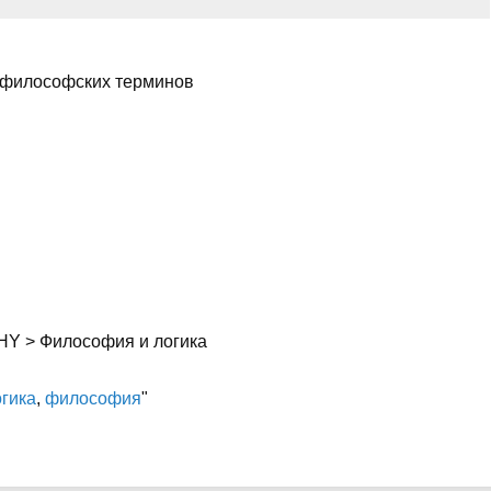
х философских терминов
HY > Философия и логика
огика
,
философия
"