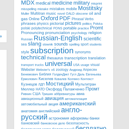
MDX
military
medicine
medical
misprint
Mostitsky
mobile
mistakes
misspelling
mistake
Multitran
oil and
music
Muller
novel
OALD
obscene
Oxford
PDF
gas
Online
Phrasal Verbs
pictures
pictorial
phrases
physics
politics
Polska
Promt
polski
polytechnical
portable
PONS
practice
pronunciation
Pronouncing
religion
psychology
»
Russian-English
scientific
Russian
slang
sounds
sea
sport
slownik
spelling
students
subscription
style
synonyms
technical
transcription
thesaurus
translation
universal
visual
transport
trucks
USA
usage
Webster
zoology
Апресян
Webster's
x6
Андроид
Библия
Бенюмович
ГолденДикт
Гугл
Даль
Евгеньева
Киселев
Ермолович
Ковалев
Коллинз
Контекст
Мостицкий
Мультитран
Кузнецов
ЛДП
Промт
Мюллер
НАТО
Оксфорд
Палажченко
авиа
США
Ривкин
Тришин
аббревиатуры
авиация
авиационный
автоматизация
американский
акция
автомобильный
англо-
английский
анатомия
русский
астрономия
афоризмы
банки
банковский
безопасность
банковское дело
бесплатно