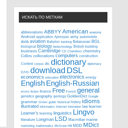
ИСКАТЬ ПО МЕТКАМ
American
ABBYY
abbreviations
anatomy
Android
army
application
Apresyan
automobile
aviation
BGL
avia
Babylon
Belarusian
banking
biology
biological
British
building
biotechnology
Cambridge
business
chemistry
CD
Chambers
computers
Collins
collocations
construction
dictionary
Context
dic
corpus
diplomacy
DSL
download
DJVU
electronics
economics
energy
education
English-Russian
English
general
Free
finance
errors
fiction
French
GoldenDict
geography
genetics
geology
Google
idioms
grammar
history
Green
guide
historical
illustrated
law
learner
informatics
Internet
Intonation
Lingvo
Learner's
linguistics
learning
LSD
Longman
literature
Macmillan
marine
MDict
MDD
marketing
mathematics
McGraw-Hill