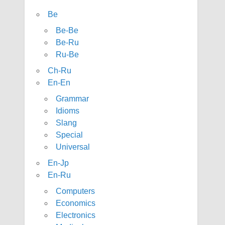
Be
Be-Be
Be-Ru
Ru-Be
Ch-Ru
En-En
Grammar
Idioms
Slang
Special
Universal
En-Jp
En-Ru
Computers
Economics
Electronics