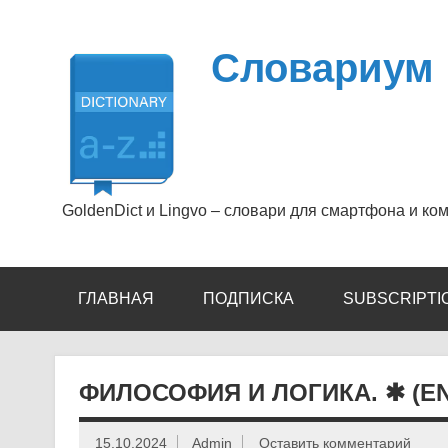
Перейти
к
содержимому
Словариум
GoldenDict и Lingvo – словари для смартфона и ко
ГЛАВНАЯ
ПОДПИСКА
SUBSCRIPTI
ФИЛОСОФИЯ И ЛОГИКА. ✱ (EN
15.10.2024
Admin
Оставить комментарий