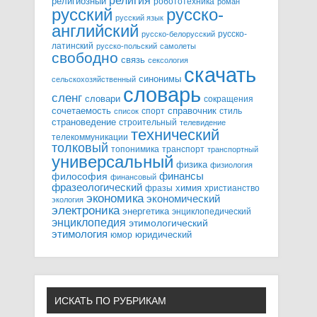
религия
религиозный
робототехника
роман
русский
русско-
русский язык
английский
русско-
русско-белорусский
латинский
русско-польский
самолеты
свободно
связь
сексология
скачать
синонимы
сельскохозяйственный
словарь
сленг
словари
сокращения
справочник
сочетаемость
спорт
стиль
список
страноведение
строительный
телевидение
технический
телекоммуникации
толковый
топонимика
транспорт
транспортный
универсальный
физика
физиология
финансы
философия
финансовый
фразеологический
химия
фразы
христианство
экономика
экономический
экология
электроника
энергетика
энциклопедический
энциклопедия
этимологический
этимология
юридический
юмор
ИСКАТЬ ПО РУБРИКАМ