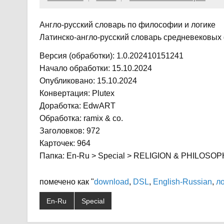
Англо-русский словарь по философии и логике
Латинско-англо-русский словарь средневековы
Версия (обработки): 1.0.202410151241
Начало обработки: 15.10.2024
Опубликовано: 15.10.2024
Конвертация: Plutex
Доработка: EdwART
Обработка: ramix & co.
Заголовков: 972
Карточек: 964
Папка: En-Ru > Special > RELIGION & PHILOSOP
помечено как "
download
,
DSL
,
English-Russian
,
л
En-Ru
Special