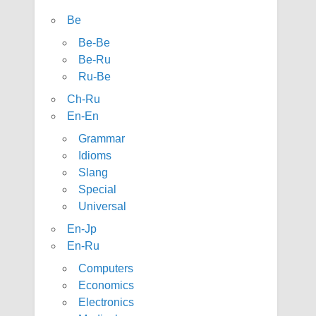
Be
Be-Be
Be-Ru
Ru-Be
Ch-Ru
En-En
Grammar
Idioms
Slang
Special
Universal
En-Jp
En-Ru
Computers
Economics
Electronics