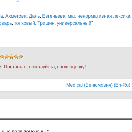
ва
,
Ахметова
,
Даль
,
Евгеньева
,
мат
,
ненормативная лексика
,
оварь
,
толковый
,
Тришин
,
универсальный
"
5.
Поставьте, пожалуйста, свою оценку!
Medical (Бенюмович) (En-Ru) 
ьные поля помечены
*