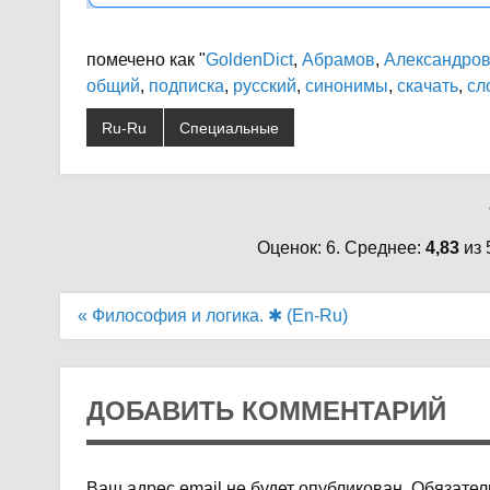
помечено как "
GoldenDict
,
Абрамов
,
Александро
общий
,
подписка
,
русский
,
синонимы
,
скачать
,
сл
Ru-Ru
Специальные
Оценок: 6. Среднее:
4,83
из 
Навигация
« Философия и логика. ✱ (En-Ru)
по
записям
ДОБАВИТЬ КОММЕНТАРИЙ
Ваш адрес email не будет опубликован.
Обязател