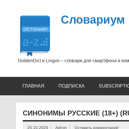
Перейти
к
содержимому
Словариум
GoldenDict и Lingvo – словари для смартфона и ко
ГЛАВНАЯ
ПОДПИСКА
SUBSCRIPTI
СИНОНИМЫ РУССКИЕ (18+) (R
25.10.2024
Admin
Оставить комментарий