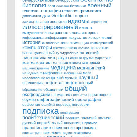
белорусский
беларуская мова
военный
биология
боги
ботаника
болезни
география
генетика
грамматика
геология
для GoldenDict
жаргон
дипломатия
идиомы
зоология
заимствования
изречения
иллюстрированный
имена
иностранные слова
интернет
иммунология
информация
искусство
исторический
информатика
история
кино
коммерция
ихтиология
коммерческий
компьютеры
космонавтика
крылатые
космос
слова
кулинарный
латинский
культурология
лингвистика
литература
ложные друзья
маркетинг
мат
математика
матерный
матерная лексика
медицина
медицинский
машиностроение
мифология
мова
менеджмент
мобильный
научный
морской
музыка
мореплавание
нефтегазовый
нефтегаз
неологизмы
общий
обсценный
образование
оксфордский
ономастика
орнитология
опечатка
орфографический
оружие
орфография
орфоэпия
ошибки
перевод
поговорки
подписка
полиграфия
политехнический
польский
польско-
политика
русский
портабельный
пословицы
правила
правописание
приложение
программа
психология
психиатрия
радиоэлектроника