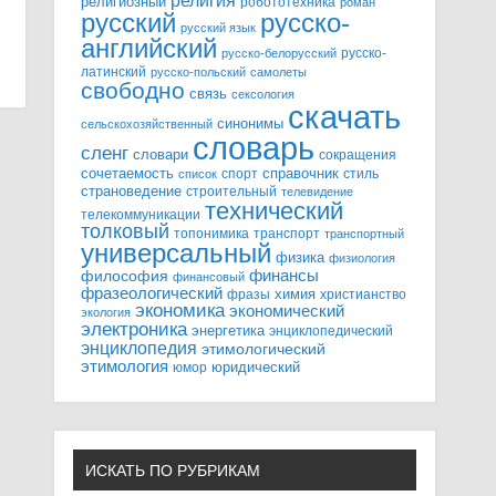
религия
религиозный
робототехника
роман
русский
русско-
русский язык
английский
русско-
русско-белорусский
латинский
русско-польский
самолеты
свободно
связь
сексология
скачать
синонимы
сельскохозяйственный
словарь
сленг
словари
сокращения
справочник
сочетаемость
спорт
стиль
список
страноведение
строительный
телевидение
технический
телекоммуникации
толковый
топонимика
транспорт
транспортный
универсальный
физика
физиология
финансы
философия
финансовый
фразеологический
химия
фразы
христианство
экономика
экономический
экология
электроника
энергетика
энциклопедический
энциклопедия
этимологический
этимология
юридический
юмор
ИСКАТЬ ПО РУБРИКАМ