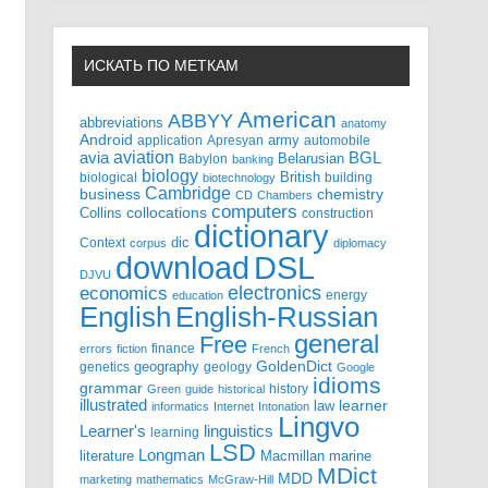
ИСКАТЬ ПО МЕТКАМ
American
ABBYY
abbreviations
anatomy
Android
army
application
Apresyan
automobile
aviation
BGL
avia
Babylon
Belarusian
banking
biology
biological
British
building
biotechnology
Cambridge
business
chemistry
CD
Chambers
computers
Collins
collocations
construction
dictionary
Context
dic
corpus
diplomacy
DSL
download
DJVU
electronics
economics
energy
education
English-Russian
English
general
Free
finance
errors
fiction
French
GoldenDict
geography
genetics
geology
Google
idioms
grammar
history
Green
guide
historical
illustrated
law
learner
informatics
Internet
Intonation
Lingvo
Learner's
linguistics
learning
LSD
Longman
literature
Macmillan
marine
MDict
MDD
marketing
mathematics
McGraw-Hill