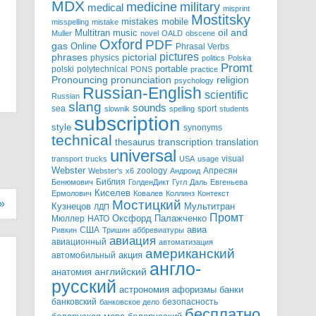
MDX
military
medicine
medical
misprint
Mostitsky
mobile
mistakes
misspelling
mistake
Multitran
oil and
music
Muller
novel
OALD
obscene
Oxford
PDF
gas
Online
Phrasal Verbs
pictures
pictorial
phrases
physics
politics
Polska
Promt
polski
polytechnical
portable
PONS
practice
pronunciation
Pronouncing
religion
psychology
Russian-English
scientific
Russian
slang
sounds
sea
sport
slownik
spelling
students
subscription
style
synonyms
technical
transcription
thesaurus
translation
universal
visual
transport
trucks
USA
usage
Webster
zoology
Апресян
Webster's
x6
Андроид
Библия
Бенюмович
ГолденДикт
Гугл
Даль
Евгеньева
Киселев
Ермолович
Ковалев
Коллинз
Контекст
Мостицкий
»
Мультитран
Кузнецов
ЛДП
Промт
Мюллер
НАТО
Оксфорд
Палажченко
авиа
США
Ривкин
Тришин
аббревиатуры
авиация
авиационный
автоматизация
американский
акция
автомобильный
англо-
английский
анатомия
русский
астрономия
афоризмы
банки
банковский
безопасность
банковское дело
бесплатно