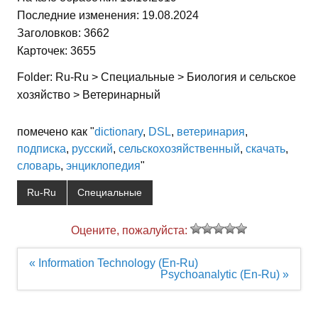
Последние изменения: 19.08.2024
Заголовков: 3662
Карточек: 3655
Folder: Ru-Ru > Специальные > Биология и сельское
хозяйство > Ветеринарный
помечено как "
dictionary
,
DSL
,
ветеринария
,
подписка
,
русский
,
сельскохозяйственный
,
скачать
,
словарь
,
энциклопедия
"
Ru-Ru
Специальные
Оцените, пожалуйста:
Навигация
« Information Technology (En-Ru)
по
Psychoanalytic (En-Ru) »
записям