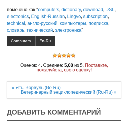
помечено как "
computers
,
dictionary
,
download
,
DSL
,
electronics
,
English-Russian
,
Lingvo
,
subscription
,
technical
,
англо-русский
,
компьютеры
,
подписка
,
словарь
,
технический
,
электроника
"
Computers
En-Ru
Оценок: 4. Среднее:
5,00
из 5.
Поставьте,
пожалуйста, свою оценку!
Навигация
« Ять. Ворвуль (Be-Ru)
по
Ветеринарный энциклопедический (Ru-Ru) »
записям
ДОБАВИТЬ КОММЕНТАРИЙ