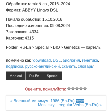
Обработка: ramix & co., 2016–2024
Формат: ABBYY Lingvo DSL
Начало обработки: 15.10.2016
Последние изменения: 05.08.2024
Заголовков: 4334
Карточек: 4315
Folder: Ru-En > Special > BIO > Genetics — Картель
помечено как "
download
,
DSL
,
биология
,
генетика
,
подписка
,
русско-английский
,
скачать
,
словарь
"
Medical
Ru-En
Special
Оцените, пожалуйста:
Навигация
« Военный минимум. 1986 (En-Ru)
по
Mostitsky | Irregular Verbs (En-Ru) »
записям