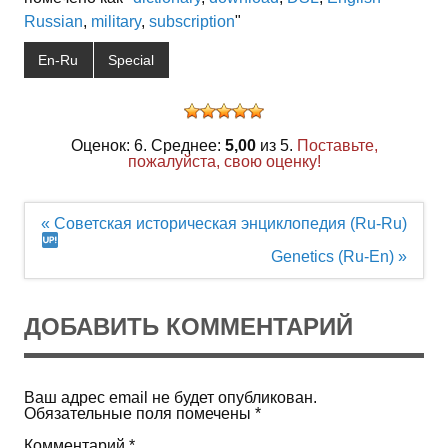
Russian
,
military
,
subscription
"
En-Ru
Special
Оценок: 6. Среднее:
5,00
из 5.
Поставьте,
пожалуйста, свою оценку!
Навигация
« Советская историческая энциклопедия (Ru-Ru)
по
записям
Genetics (Ru-En) »
ДОБАВИТЬ КОММЕНТАРИЙ
Ваш адрес email не будет опубликован.
Обязательные поля помечены
*
Комментарий
*