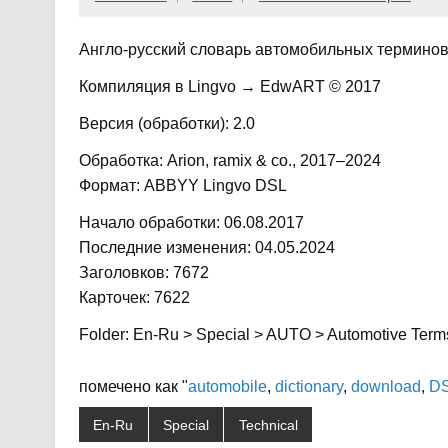
Англо-русский словарь автомобильных терминов
Компиляция в Lingvo → EdwART © 2017
Версия (обработки): 2.0
Обработка: Arion, ramix & co., 2017–2024
Формат: ABBYY Lingvo DSL
Начало обработки: 06.08.2017
Последние изменения: 04.05.2024
Заголовков: 7672
Карточек: 7622
Folder: En-Ru > Special > AUTO > Automotive Term
помечено как "
automobile
,
dictionary
,
download
,
D
En-Ru
Special
Technical