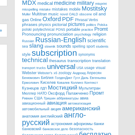
MDX
military
medicine
medical
misprint
Mostitsky
mistakes
mobile
misspelling
mistake
Multitran
oil and
music
Muller
novel
OALD
obscene
Oxford
PDF
gas
Online
Phrasal Verbs
pictures
pictorial
phrases
physics
politics
Polska
Promt
polski
polytechnical
portable
PONS
practice
»
pronunciation
Pronouncing
religion
psychology
Russian-English
scientific
Russian
slang
sounds
sea
spelling
sport
slownik
students
subscription
style
synonyms
technical
transcription
thesaurus
translation
universal
usage
visual
transport
trucks
USA
Webster
zoology
Апресян
Webster's
x6
Андроид
Библия
Бенюмович
ГолденДикт
Гугл
Даль
Евгеньева
Киселев
Ермолович
Ковалев
Коллинз
Контекст
Мостицкий
Мультитран
Кузнецов
ЛДП
Промт
Мюллер
НАТО
Оксфорд
Палажченко
авиа
США
Ривкин
Тришин
аббревиатуры
авиация
авиационный
автоматизация
американский
акция
автомобильный
англо-
английский
анатомия
русский
астрономия
афоризмы
банки
банковский
безопасность
банковское дело
бесплатно