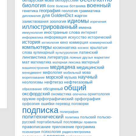
белорусский
беларуская мова
военный
биология
боги
ботаника
болезни
география
генетика
грамматика
геология
для GoldenDict
жаргон
дипломатия
идиомы
зоология
заимствования
изречения
иллюстрированный
имена
иностранные слова
интернет
иммунология
информация
искусство
исторический
информатика
история
кино
коммерция
ихтиология
коммерческий
компьютеры
космонавтика
крылатые
космос
слова
кулинарный
латинский
культурология
лингвистика
литература
ложные друзья
маркетинг
мат
математика
матерный
матерная лексика
медицина
медицинский
машиностроение
мифология
мова
менеджмент
мобильный
научный
морской
музыка
мореплавание
нефтегазовый
нефтегаз
неологизмы
общий
обсценный
образование
оксфордский
ономастика
орнитология
опечатка
орфографический
оружие
орфография
орфоэпия
ошибки
перевод
поговорки
подписка
полиграфия
политехнический
польский
польско-
политика
русский
портабельный
пословицы
правила
правописание
приложение
программа
психология
психиатрия
радиоэлектроника