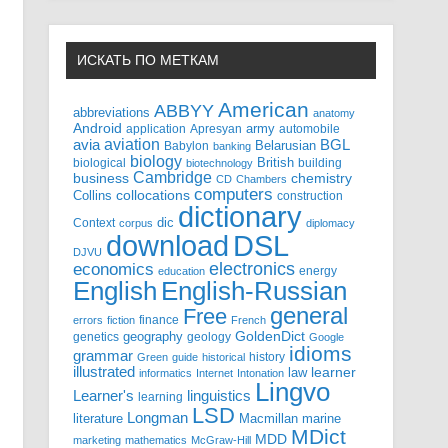
ИСКАТЬ ПО МЕТКАМ
American
ABBYY
abbreviations
anatomy
Android
army
application
Apresyan
automobile
aviation
BGL
avia
Babylon
Belarusian
banking
biology
biological
British
building
biotechnology
Cambridge
business
chemistry
CD
Chambers
computers
Collins
collocations
construction
dictionary
Context
dic
corpus
diplomacy
DSL
download
DJVU
electronics
economics
energy
education
English-Russian
English
general
Free
finance
errors
fiction
French
GoldenDict
geography
genetics
geology
Google
idioms
grammar
history
Green
guide
historical
illustrated
law
learner
informatics
Internet
Intonation
Lingvo
Learner's
linguistics
learning
LSD
Longman
literature
Macmillan
marine
MDict
MDD
marketing
mathematics
McGraw-Hill