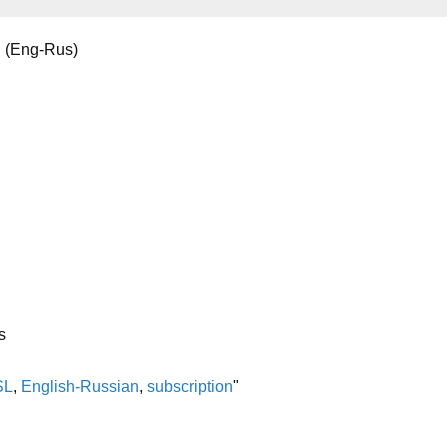
 (Eng-Rus)
s
SL
,
English-Russian
,
subscription
"