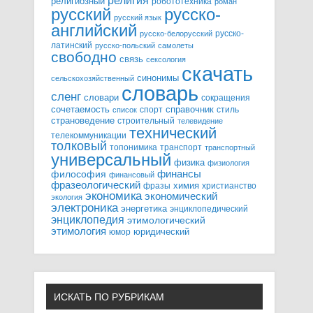
религия
религиозный
робототехника
роман
русский
русско-
русский язык
английский
русско-
русско-белорусский
латинский
русско-польский
самолеты
свободно
связь
сексология
скачать
синонимы
сельскохозяйственный
словарь
сленг
словари
сокращения
справочник
сочетаемость
спорт
стиль
список
страноведение
строительный
телевидение
технический
телекоммуникации
толковый
топонимика
транспорт
транспортный
универсальный
физика
физиология
финансы
философия
финансовый
фразеологический
химия
фразы
христианство
экономика
экономический
экология
электроника
энергетика
энциклопедический
энциклопедия
этимологический
этимология
юридический
юмор
ИСКАТЬ ПО РУБРИКАМ