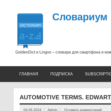
Перейти
к
содержимому
Словариум
GoldenDict и Lingvo – словари для смартфона и ко
ГЛАВНАЯ
ПОДПИСКА
SUBSCRIPTI
AUTOMOTIVE TERMS. EDWART. 
04.05.2024
Admin
Оставить комментарий