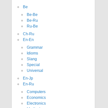
Be
Be-Be
Be-Ru
Ru-Be
Ch-Ru
En-En
Grammar
Idioms
Slang
Special
Universal
En-Jp
En-Ru
Computers
Economics
Electronics