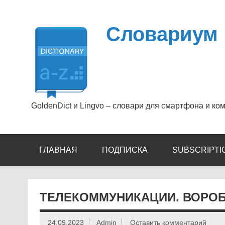
Перейти
к
содержимому
Словариум
GoldenDict и Lingvo – словари для смартфона и ко
ГЛАВНАЯ
ПОДПИСКА
SUBSCRIPTI
ТЕЛЕКОММУНИКАЦИИ. ВОРОБИЕ
24.09.2023
Admin
Оставить комментарий