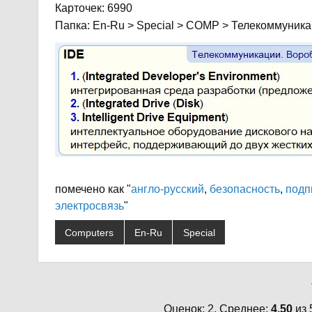
Карточек: 6990
Папка: En-Ru > Special > COMP > Телекоммуник
помечено как "
англо-русский
,
безопасность
,
подп
электросвязь
"
Computers
En-Ru
Special
Оценок: 2. Среднее:
4,50
из 