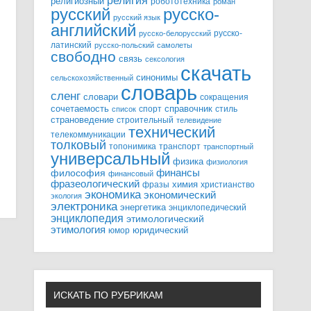
религия
религиозный
робототехника
роман
русский
русско-
русский язык
английский
русско-
русско-белорусский
латинский
русско-польский
самолеты
свободно
связь
сексология
скачать
синонимы
сельскохозяйственный
словарь
сленг
словари
сокращения
справочник
сочетаемость
спорт
стиль
список
страноведение
строительный
телевидение
технический
телекоммуникации
толковый
топонимика
транспорт
транспортный
универсальный
физика
физиология
финансы
философия
финансовый
фразеологический
химия
фразы
христианство
экономика
экономический
экология
электроника
энергетика
энциклопедический
энциклопедия
этимологический
этимология
юридический
юмор
ИСКАТЬ ПО РУБРИКАМ