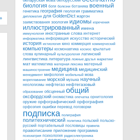
белорусский
беларуская мова
военный
биология
боги
ботаника
болезни
география
генетика
грамматика
геология
для GoldenDict
жаргон
дипломатия
»
идиомы
зоология
заимствования
изречения
иллюстрированный
имена
иностранные слова
интернет
иммунология
информация
искусство
исторический
информатика
история
кино
коммерция
ихтиология
коммерческий
компьютеры
космонавтика
крылатые
космос
слова
кулинарный
латинский
культурология
лингвистика
литература
ложные друзья
маркетинг
мат
математика
матерный
матерная лексика
медицина
медицинский
машиностроение
мифология
мова
менеджмент
мобильный
научный
морской
музыка
мореплавание
нефтегазовый
нефтегаз
неологизмы
общий
обсценный
образование
оксфордский
ономастика
орнитология
опечатка
орфографический
оружие
орфография
орфоэпия
ошибки
перевод
поговорки
подписка
полиграфия
политехнический
польский
польско-
политика
русский
портабельный
пословицы
правила
правописание
приложение
программа
психология
психиатрия
радиоэлектроника