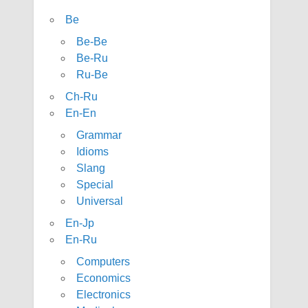
Be
Be-Be
Be-Ru
Ru-Be
Ch-Ru
En-En
Grammar
Idioms
Slang
Special
Universal
En-Jp
En-Ru
Computers
Economics
Electronics