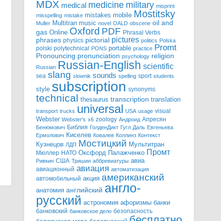
MDX
military
medicine
medical
misprint
Mostitsky
mobile
mistakes
misspelling
mistake
Multitran
oil and
music
Muller
novel
OALD
obscene
Oxford
PDF
gas
Online
Phrasal Verbs
pictures
pictorial
phrases
physics
politics
Polska
Promt
polski
polytechnical
portable
PONS
practice
pronunciation
Pronouncing
religion
psychology
Russian-English
scientific
Russian
slang
sounds
sea
sport
slownik
spelling
students
subscription
style
synonyms
technical
transcription
thesaurus
translation
universal
visual
transport
trucks
USA
usage
Webster
zoology
Апресян
Webster's
x6
Андроид
Библия
Бенюмович
ГолденДикт
Гугл
Даль
Евгеньева
Киселев
Ермолович
Ковалев
Коллинз
Контекст
Мостицкий
Мультитран
Кузнецов
ЛДП
Промт
Мюллер
НАТО
Оксфорд
Палажченко
авиа
США
Ривкин
Тришин
аббревиатуры
авиация
авиационный
автоматизация
американский
акция
автомобильный
англо-
английский
анатомия
русский
астрономия
афоризмы
банки
банковский
безопасность
банковское дело
бесплатно