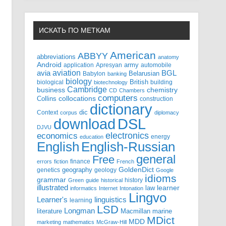
ИСКАТЬ ПО МЕТКАМ
American
ABBYY
abbreviations
anatomy
Android
army
application
Apresyan
automobile
aviation
BGL
avia
Babylon
Belarusian
banking
biology
biological
British
building
biotechnology
Cambridge
business
chemistry
CD
Chambers
computers
Collins
collocations
construction
dictionary
Context
dic
corpus
diplomacy
DSL
download
DJVU
electronics
economics
energy
education
English-Russian
English
general
Free
finance
errors
fiction
French
GoldenDict
geography
genetics
geology
Google
idioms
grammar
history
Green
guide
historical
illustrated
law
learner
informatics
Internet
Intonation
Lingvo
Learner's
linguistics
learning
LSD
Longman
literature
Macmillan
marine
MDict
MDD
marketing
mathematics
McGraw-Hill