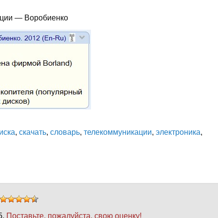
ации — Воробиенко
иска
,
скачать
,
словарь
,
телекоммуникации
,
электроника
,
5.
Поставьте, пожалуйста, свою оценку!