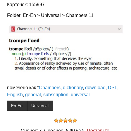
Карточек: 155997
Folder: En-En > Universal > Chambers 11
помечено как "
Chambers
,
dictionary
,
download
,
DSL
,
English
,
general
,
subscription
,
universal
"
En-En
Universal
Оценок: 7. Среднее:
5,00
из 5.
Поставьте,