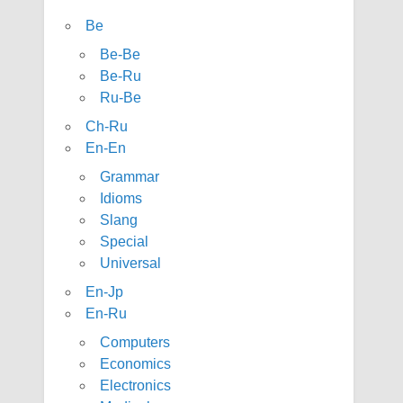
Be
Be-Be
Be-Ru
Ru-Be
Ch-Ru
En-En
Grammar
Idioms
Slang
Special
Universal
En-Jp
En-Ru
Computers
Economics
Electronics