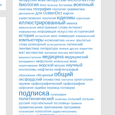
белорусский
беларуская мова
военный
биология
»
боги
ботаника
болезни
география
генетика
грамматика
геология
для GoldenDict
жаргон
дипломатия
идиомы
зоология
заимствования
изречения
иллюстрированный
имена
иностранные слова
интернет
иммунология
информация
искусство
исторический
информатика
история
кино
коммерция
ихтиология
коммерческий
компьютеры
космонавтика
крылатые
космос
слова
кулинарный
латинский
культурология
лингвистика
литература
ложные друзья
маркетинг
мат
математика
матерный
матерная лексика
медицина
медицинский
машиностроение
мифология
мова
менеджмент
мобильный
научный
морской
музыка
мореплавание
нефтегазовый
нефтегаз
неологизмы
общий
обсценный
образование
оксфордский
ономастика
орнитология
опечатка
орфографический
оружие
орфография
орфоэпия
ошибки
перевод
поговорки
подписка
полиграфия
политехнический
польский
польско-
политика
русский
портабельный
пословицы
правила
правописание
приложение
программа
психология
психиатрия
радиоэлектроника