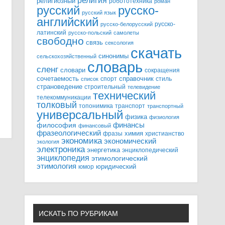
религия
религиозный
робототехника
роман
русский
русско-
русский язык
английский
русско-
русско-белорусский
латинский
русско-польский
самолеты
свободно
связь
сексология
скачать
синонимы
сельскохозяйственный
словарь
сленг
словари
сокращения
справочник
сочетаемость
спорт
стиль
список
страноведение
строительный
телевидение
технический
телекоммуникации
толковый
топонимика
транспорт
транспортный
универсальный
физика
физиология
финансы
философия
финансовый
фразеологический
химия
фразы
христианство
экономика
экономический
экология
электроника
энергетика
энциклопедический
энциклопедия
этимологический
этимология
юридический
юмор
ИСКАТЬ ПО РУБРИКАМ