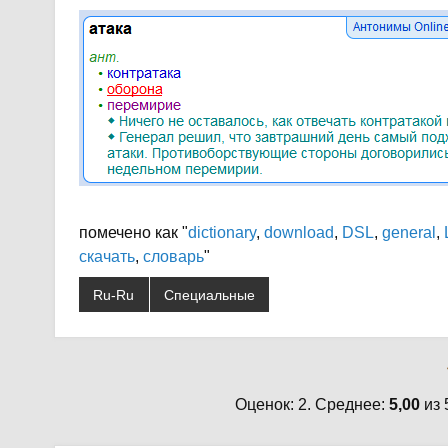
помечено как "
dictionary
,
download
,
DSL
,
general
,
скачать
,
словарь
"
Ru-Ru
Специальные
Оценок: 2. Среднее:
5,00
из 