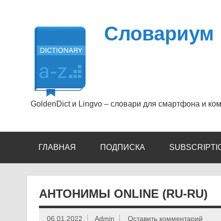
Перейти
к
содержимому
Словариум
GoldenDict и Lingvo – словари для смартфона и ко
ГЛАВНАЯ
ПОДПИСКА
SUBSCRIPTI
АНТОНИМЫ ONLINE (RU-RU)
06.01.2022
Admin
Оставить комментарий