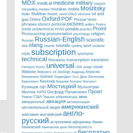
MDX
military
medicine
medical
misprint
Mostitsky
mobile
mistakes
misspelling
mistake
Multitran
oil and
music
Muller
novel
OALD
obscene
Oxford
PDF
gas
Online
Phrasal Verbs
pictures
pictorial
phrases
physics
politics
Polska
Promt
polski
polytechnical
portable
PONS
practice
pronunciation
Pronouncing
religion
psychology
Russian-English
scientific
Russian
slang
sounds
sea
sport
slownik
spelling
students
subscription
style
synonyms
technical
transcription
thesaurus
translation
universal
visual
transport
trucks
USA
usage
Webster
zoology
Апресян
Webster's
x6
Андроид
Библия
Бенюмович
ГолденДикт
Гугл
Даль
Евгеньева
Киселев
Ермолович
Ковалев
Коллинз
Контекст
Мостицкий
Мультитран
Кузнецов
ЛДП
Промт
Мюллер
НАТО
Оксфорд
Палажченко
авиа
США
Ривкин
Тришин
аббревиатуры
авиация
авиационный
автоматизация
американский
акция
автомобильный
англо-
английский
анатомия
русский
астрономия
афоризмы
банки
банковский
безопасность
банковское дело
бесплатно