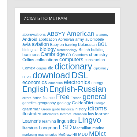
ИСКАТЬ ПО МЕТКАМ
American
ABBYY
abbreviations
anatomy
Android
army
application
Apresyan
automobile
aviation
BGL
avia
Babylon
Belarusian
banking
biology
biological
British
building
biotechnology
Cambridge
business
chemistry
CD
Chambers
computers
Collins
collocations
construction
dictionary
Context
dic
corpus
diplomacy
DSL
download
DJVU
electronics
economics
energy
education
English-Russian
English
general
Free
finance
errors
fiction
French
GoldenDict
geography
genetics
geology
Google
idioms
grammar
history
Green
guide
historical
illustrated
law
learner
informatics
Internet
Intonation
Lingvo
Learner's
linguistics
learning
LSD
Longman
literature
Macmillan
marine
MDict
MDD
marketing
mathematics
McGraw-Hill