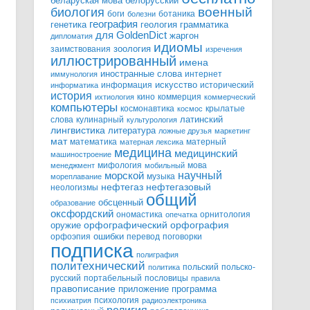
белорусский
беларуская мова
военный
биология
боги
ботаника
болезни
география
генетика
грамматика
геология
для GoldenDict
жаргон
дипломатия
идиомы
зоология
заимствования
изречения
иллюстрированный
имена
иностранные слова
интернет
иммунология
информация
искусство
исторический
информатика
история
кино
коммерция
ихтиология
коммерческий
компьютеры
космонавтика
крылатые
космос
слова
кулинарный
латинский
культурология
лингвистика
литература
ложные друзья
маркетинг
мат
математика
матерный
матерная лексика
медицина
медицинский
машиностроение
мифология
мова
менеджмент
мобильный
научный
морской
музыка
мореплавание
нефтегазовый
нефтегаз
неологизмы
общий
обсценный
образование
оксфордский
ономастика
орнитология
опечатка
орфографический
оружие
орфография
орфоэпия
ошибки
перевод
поговорки
подписка
полиграфия
политехнический
польский
польско-
политика
русский
портабельный
пословицы
правила
правописание
приложение
программа
психология
психиатрия
радиоэлектроника