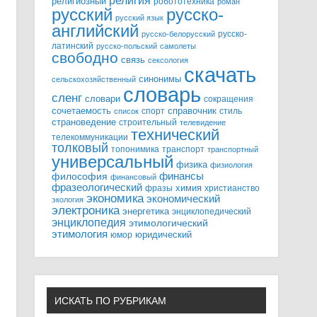
религия
религиозный
робототехника
роман
русский
русско-
русский язык
английский
русско-
русско-белорусский
латинский
русско-польский
самолеты
свободно
связь
сексология
скачать
синонимы
сельскохозяйственный
словарь
сленг
словари
сокращения
справочник
сочетаемость
спорт
стиль
список
страноведение
строительный
телевидение
технический
телекоммуникации
толковый
топонимика
транспорт
транспортный
универсальный
физика
физиология
финансы
философия
финансовый
фразеологический
химия
фразы
христианство
экономика
экономический
экология
электроника
энергетика
энциклопедический
энциклопедия
этимологический
этимология
юридический
юмор
ИСКАТЬ ПО РУБРИКАМ