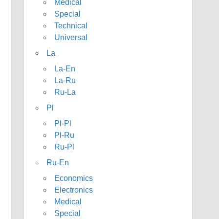
Medical
Special
Technical
Universal
La
La-En
La-Ru
Ru-La
Pl
Pl-Pl
Pl-Ru
Ru-Pl
Ru-En
Economics
Electronics
Medical
Special