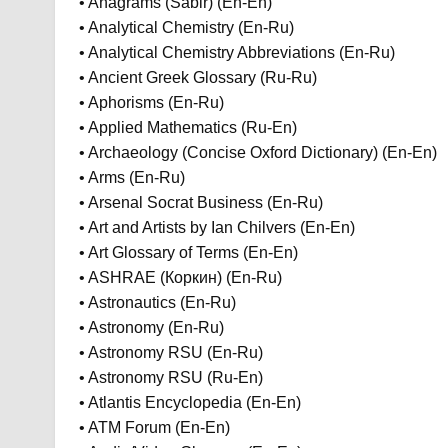
• Anagrams (Sabir) (En-En)
• Analytical Chemistry (En-Ru)
• Analytical Chemistry Abbreviations (En-Ru)
• Ancient Greek Glossary (Ru-Ru)
• Aphorisms (En-Ru)
• Applied Mathematics (Ru-En)
• Archaeology (Concise Oxford Dictionary) (En-En)
• Arms (En-Ru)
• Arsenal Socrat Business (En-Ru)
• Art and Artists by Ian Chilvers (En-En)
• Art Glossary of Terms (En-En)
• ASHRAE (Коркин) (En-Ru)
• Astronautics (En-Ru)
• Astronomy (En-Ru)
• Astronomy RSU (En-Ru)
• Astronomy RSU (Ru-En)
• Atlantis Encyclopedia (En-En)
• ATM Forum (En-En)