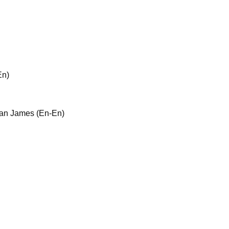
En)
Alan James (En-En)