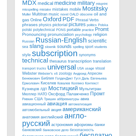
MDX
military
medicine
medical
misprint
Mostitsky
mobile
mistakes
misspelling
mistake
Multitran
oil and
music
Muller
novel
OALD
obscene
Oxford
PDF
gas
Online
Phrasal Verbs
pictures
pictorial
phrases
physics
politics
Polska
Promt
polski
polytechnical
portable
PONS
practice
pronunciation
Pronouncing
religion
psychology
Russian-English
scientific
Russian
slang
sounds
sea
sport
slownik
spelling
students
subscription
style
synonyms
technical
transcription
thesaurus
translation
universal
visual
transport
trucks
USA
usage
Webster
zoology
Апресян
Webster's
x6
Андроид
Библия
Бенюмович
ГолденДикт
Гугл
Даль
Евгеньева
Киселев
Ермолович
Ковалев
Коллинз
Контекст
Мостицкий
Мультитран
Кузнецов
ЛДП
Промт
Мюллер
НАТО
Оксфорд
Палажченко
авиа
США
Ривкин
Тришин
аббревиатуры
авиация
авиационный
автоматизация
американский
акция
автомобильный
англо-
английский
анатомия
русский
астрономия
афоризмы
банки
банковский
безопасность
банковское дело
бесплатно