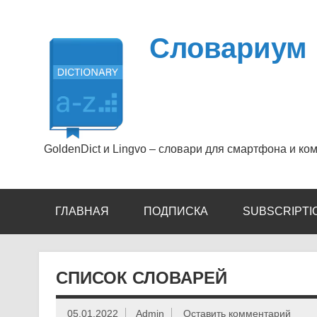
Перейти
к
содержимому
Словариум
GoldenDict и Lingvo – словари для смартфона и ко
ГЛАВНАЯ
ПОДПИСКА
SUBSCRIPTI
СПИСОК СЛОВАРЕЙ
05.01.2022
Admin
Оставить комментарий