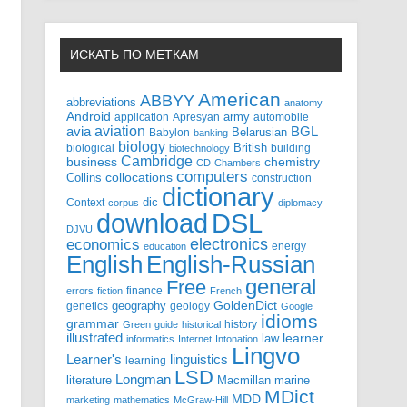
ИСКАТЬ ПО МЕТКАМ
American
ABBYY
abbreviations
anatomy
Android
army
application
Apresyan
automobile
aviation
BGL
avia
Babylon
Belarusian
banking
biology
biological
British
building
biotechnology
Cambridge
business
chemistry
CD
Chambers
computers
Collins
collocations
construction
dictionary
Context
dic
corpus
diplomacy
DSL
download
DJVU
electronics
economics
energy
education
English-Russian
English
general
Free
finance
errors
fiction
French
GoldenDict
geography
genetics
geology
Google
idioms
grammar
history
Green
guide
historical
illustrated
law
learner
informatics
Internet
Intonation
Lingvo
Learner's
linguistics
learning
LSD
Longman
literature
Macmillan
marine
MDict
MDD
marketing
mathematics
McGraw-Hill