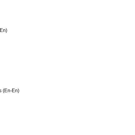
-En)
s (En-En)