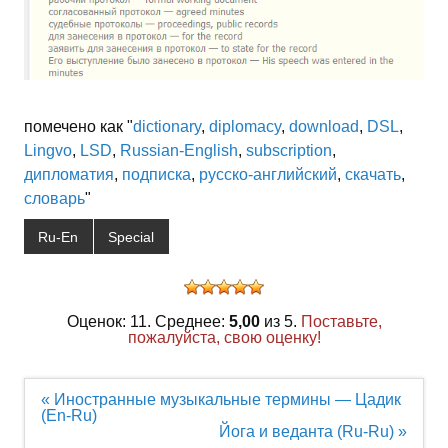
помечено как "
dictionary
,
diplomacy
,
download
,
DSL
,
Lingvo
,
LSD
,
Russian-English
,
subscription
,
дипломатия
,
подписка
,
русско-английский
,
скачать
,
словарь
"
Ru-En
Special
Оценок: 11. Среднее:
5,00
из 5.
Поставьте,
пожалуйста, свою оценку!
Навигация
« Иностранные музыкальные термины — Цадик
по
(En-Ru)
записям
Йога и веданта (Ru-Ru) »