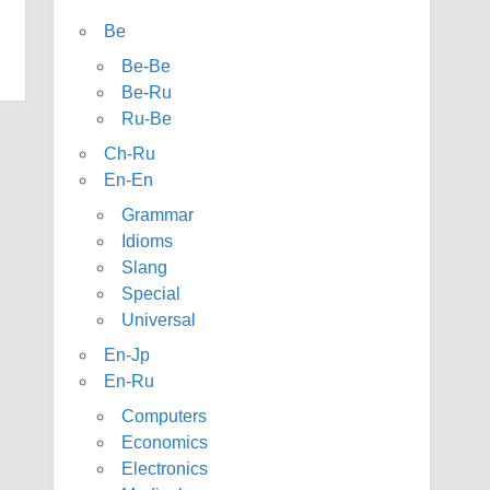
Be
Be-Be
Be-Ru
Ru-Be
Ch-Ru
En-En
Grammar
Idioms
Slang
Special
Universal
En-Jp
En-Ru
Computers
Economics
Electronics