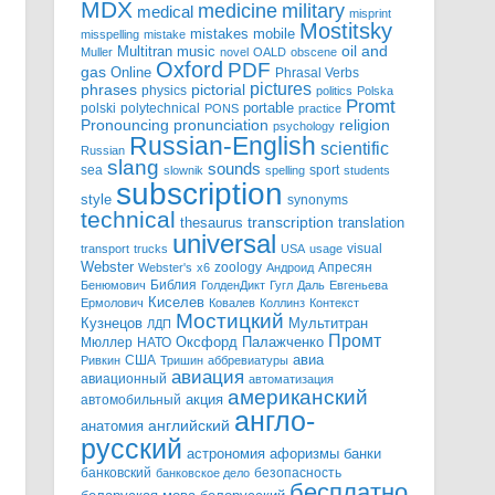
MDX
military
medicine
medical
misprint
Mostitsky
mobile
mistakes
misspelling
mistake
Multitran
oil and
music
Muller
novel
OALD
obscene
Oxford
PDF
gas
Online
Phrasal Verbs
pictures
pictorial
phrases
physics
politics
Polska
Promt
polski
polytechnical
portable
PONS
practice
pronunciation
Pronouncing
religion
psychology
Russian-English
scientific
Russian
slang
sounds
sea
sport
slownik
spelling
students
subscription
style
synonyms
technical
transcription
thesaurus
translation
universal
visual
transport
trucks
USA
usage
Webster
zoology
Апресян
Webster's
x6
Андроид
Библия
Бенюмович
ГолденДикт
Гугл
Даль
Евгеньева
Киселев
Ермолович
Ковалев
Коллинз
Контекст
Мостицкий
Мультитран
Кузнецов
ЛДП
Промт
Мюллер
НАТО
Оксфорд
Палажченко
авиа
США
Ривкин
Тришин
аббревиатуры
авиация
авиационный
автоматизация
американский
акция
автомобильный
англо-
английский
анатомия
русский
астрономия
афоризмы
банки
банковский
безопасность
банковское дело
бесплатно