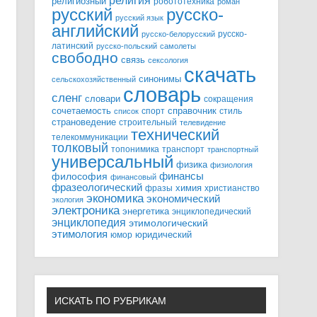
религия
религиозный
робототехника
роман
русский
русско-
русский язык
английский
русско-
русско-белорусский
латинский
русско-польский
самолеты
свободно
связь
сексология
скачать
синонимы
сельскохозяйственный
словарь
сленг
словари
сокращения
справочник
сочетаемость
спорт
стиль
список
страноведение
строительный
телевидение
технический
телекоммуникации
толковый
топонимика
транспорт
транспортный
универсальный
физика
физиология
финансы
философия
финансовый
фразеологический
химия
фразы
христианство
экономика
экономический
экология
электроника
энергетика
энциклопедический
энциклопедия
этимологический
этимология
юридический
юмор
ИСКАТЬ ПО РУБРИКАМ