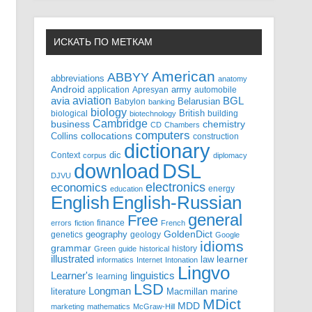
ИСКАТЬ ПО МЕТКАМ
American
ABBYY
abbreviations
anatomy
Android
army
application
Apresyan
automobile
aviation
BGL
avia
Babylon
Belarusian
banking
biology
biological
British
building
biotechnology
Cambridge
business
chemistry
CD
Chambers
computers
Collins
collocations
construction
dictionary
Context
dic
corpus
diplomacy
DSL
download
DJVU
electronics
economics
energy
education
English-Russian
English
general
Free
finance
errors
fiction
French
GoldenDict
geography
genetics
geology
Google
idioms
grammar
history
Green
guide
historical
illustrated
law
learner
informatics
Internet
Intonation
Lingvo
Learner's
linguistics
learning
LSD
Longman
literature
Macmillan
marine
MDict
MDD
marketing
mathematics
McGraw-Hill