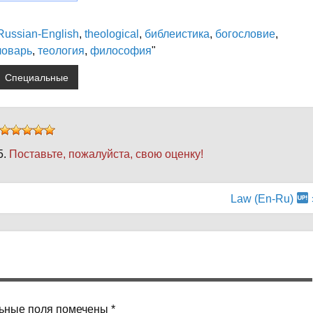
Russian-English
,
theological
,
библеистика
,
богословие
,
ловарь
,
теология
,
философия
"
Специальные
5.
Поставьте, пожалуйста, свою оценку!
Law (En-Ru)
ьные поля помечены
*