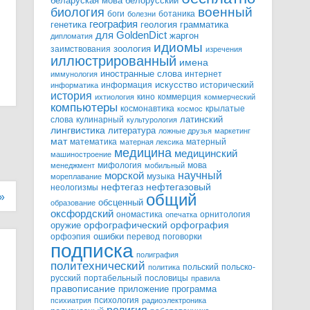
белорусский
беларуская мова
военный
биология
боги
ботаника
болезни
география
генетика
грамматика
геология
для GoldenDict
жаргон
дипломатия
идиомы
зоология
заимствования
изречения
иллюстрированный
имена
иностранные слова
интернет
иммунология
информация
искусство
исторический
информатика
история
кино
коммерция
ихтиология
коммерческий
компьютеры
космонавтика
крылатые
космос
слова
кулинарный
латинский
культурология
лингвистика
литература
ложные друзья
маркетинг
мат
математика
матерный
матерная лексика
медицина
медицинский
машиностроение
мифология
мова
менеджмент
мобильный
научный
морской
музыка
мореплавание
нефтегазовый
нефтегаз
неологизмы
»
общий
обсценный
образование
оксфордский
ономастика
орнитология
опечатка
орфографический
оружие
орфография
орфоэпия
ошибки
перевод
поговорки
подписка
полиграфия
политехнический
польский
польско-
политика
русский
портабельный
пословицы
правила
правописание
приложение
программа
психология
психиатрия
радиоэлектроника