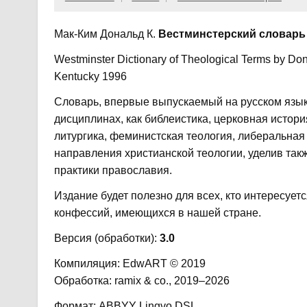
Мак-Ким Дональд К.
Вестминстерский словарь
Westminster Dictionary of Theological Terms by Don
Kentucky 1996
Словарь, впервые выпускаемый на русском языке
дисциплинах, как библеистика, церковная истори
литургика, феминистская теология, либеральная 
направления христианской теологии, уделив та
практики православия.
Издание будет полезно для всех, кто интересует
конфессий, имеющихся в нашей стране.
Версия (обработки):
3.0
Компиляция: EdwART © 2019
Обработка: ramix & co., 2019–2026
Формат: ABBYY Lingvo DSL