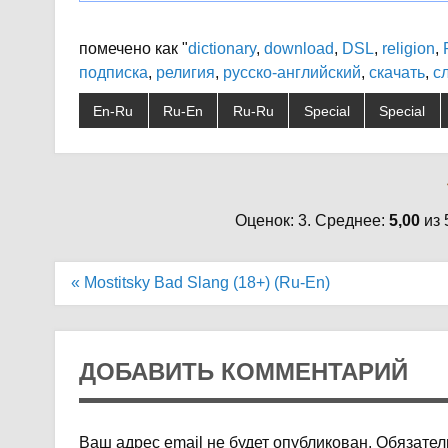
помечено как "
dictionary
,
download
,
DSL
,
religion
,
подписка
,
религия
,
русско-английский
,
скачать
,
с
En-Ru
Ru-En
Ru-Ru
Special
Special
Оценок: 3. Среднее:
5,00
из 
Навигация
« Mostitsky Bad Slang (18+) (Ru-En)
по
записям
ДОБАВИТЬ КОММЕНТАРИЙ
Ваш адрес email не будет опубликован.
Обязател