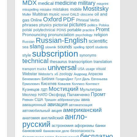
MDX
military
medicine
medical
misprint
Mostitsky
mobile
mistakes
misspelling
mistake
Multitran
oil and
music
Muller
novel
OALD
obscene
Oxford
PDF
gas
Online
Phrasal Verbs
pictures
pictorial
phrases
physics
politics
Polska
Promt
polski
polytechnical
portable
PONS
practice
pronunciation
Pronouncing
religion
psychology
Russian-English
scientific
Russian
slang
sounds
sea
sport
slownik
spelling
students
subscription
style
synonyms
technical
transcription
thesaurus
translation
universal
visual
transport
trucks
USA
usage
Webster
zoology
Апресян
Webster's
x6
Андроид
Библия
Бенюмович
ГолденДикт
Гугл
Даль
Евгеньева
Киселев
Ермолович
Ковалев
Коллинз
Контекст
Мостицкий
Мультитран
Кузнецов
ЛДП
Промт
Мюллер
НАТО
Оксфорд
Палажченко
авиа
США
Ривкин
Тришин
аббревиатуры
авиация
авиационный
автоматизация
американский
акция
автомобильный
англо-
английский
анатомия
русский
астрономия
афоризмы
банки
банковский
безопасность
банковское дело
бесплатно