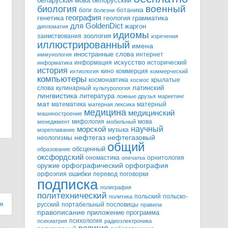
белорусский
беларуская мова
военный
биология
боги
ботаника
болезни
география
генетика
грамматика
геология
для GoldenDict
жаргон
дипломатия
идиомы
зоология
заимствования
изречения
иллюстрированный
имена
иностранные слова
интернет
иммунология
информация
искусство
исторический
информатика
история
кино
коммерция
ихтиология
коммерческий
компьютеры
космонавтика
крылатые
космос
слова
кулинарный
латинский
культурология
лингвистика
литература
ложные друзья
маркетинг
мат
математика
матерный
матерная лексика
медицина
медицинский
машиностроение
мифология
мова
менеджмент
мобильный
научный
морской
музыка
мореплавание
нефтегазовый
нефтегаз
неологизмы
общий
обсценный
образование
оксфордский
ономастика
орнитология
опечатка
орфографический
оружие
орфография
орфоэпия
ошибки
перевод
поговорки
подписка
полиграфия
политехнический
польский
польско-
политика
»
русский
портабельный
пословицы
правила
правописание
приложение
программа
психология
психиатрия
радиоэлектроника