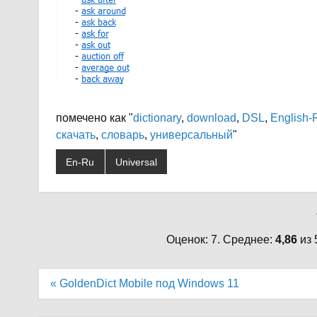
помечено как "
dictionary
,
download
,
DSL
,
English-
скачать
,
словарь
,
универсальный
"
En-Ru
Universal
Оценок: 7. Среднее:
4,86
из 
Навигация
« GoldenDict Mobile под Windows 11
по
записям