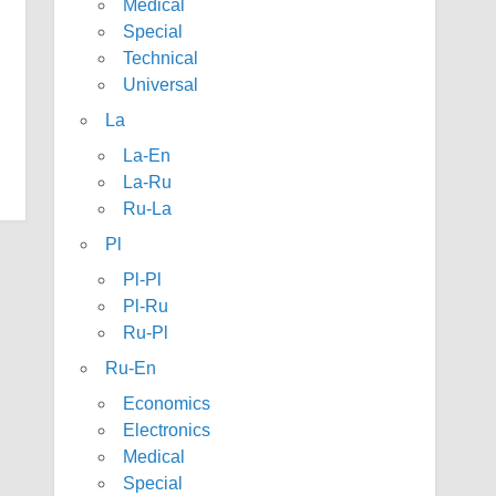
Medical
Special
Technical
Universal
La
La-En
La-Ru
Ru-La
Pl
Pl-Pl
Pl-Ru
Ru-Pl
Ru-En
Economics
Electronics
Medical
Special