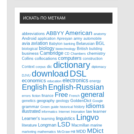
ИСКАТЬ ПО МЕТКАМ
American
ABBYY
abbreviations
anatomy
Android
army
application
Apresyan
automobile
aviation
BGL
avia
Babylon
Belarusian
banking
biology
biological
British
building
biotechnology
Cambridge
business
chemistry
CD
Chambers
computers
Collins
collocations
construction
dictionary
Context
dic
corpus
diplomacy
DSL
download
DJVU
electronics
economics
energy
education
English-Russian
English
general
Free
finance
errors
fiction
French
GoldenDict
geography
genetics
geology
Google
idioms
grammar
history
Green
guide
historical
illustrated
law
learner
informatics
Internet
Intonation
Lingvo
Learner's
linguistics
learning
LSD
Longman
literature
Macmillan
marine
MDict
MDD
marketing
mathematics
McGraw-Hill