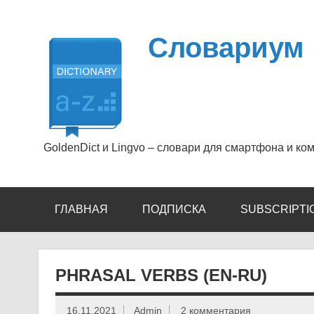
Перейти
к
содержимому
Словариум
GoldenDict и Lingvo – словари для смартфона и ко
ГЛАВНАЯ
ПОДПИСКА
SUBSCRIPTI
PHRASAL VERBS (EN-RU)
16.11.2021
Admin
2 комментария