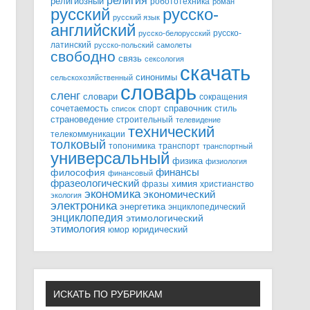
религия
религиозный
робототехника
роман
русский
русско-
русский язык
английский
русско-
русско-белорусский
латинский
русско-польский
самолеты
свободно
связь
сексология
скачать
синонимы
сельскохозяйственный
словарь
сленг
словари
сокращения
справочник
сочетаемость
спорт
стиль
список
страноведение
строительный
телевидение
технический
телекоммуникации
толковый
топонимика
транспорт
транспортный
универсальный
физика
физиология
финансы
философия
финансовый
фразеологический
химия
фразы
христианство
экономика
экономический
экология
электроника
энергетика
энциклопедический
энциклопедия
этимологический
этимология
юридический
юмор
ИСКАТЬ ПО РУБРИКАМ