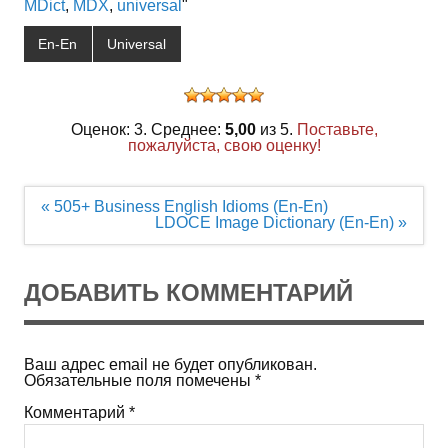
MDict
,
MDX
,
universal
"
En-En
Universal
Оценок: 3. Среднее:
5,00
из 5.
Поставьте,
пожалуйста, свою оценку!
Навигация
« 505+ Business English Idioms (En-En)
по
LDOCE Image Dictionary (En-En) »
записям
ДОБАВИТЬ КОММЕНТАРИЙ
Ваш адрес email не будет опубликован.
Обязательные поля помечены
*
Комментарий
*