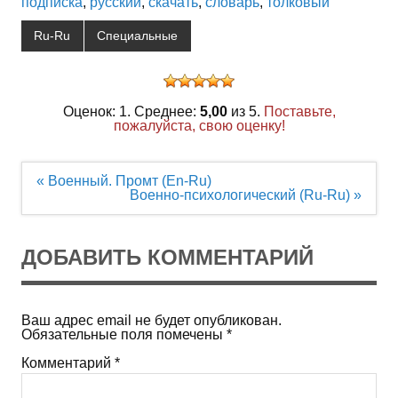
подписка
,
русский
,
скачать
,
словарь
,
толковый
"
Ru-Ru
Специальные
Оценок: 1. Среднее:
5,00
из 5.
Поставьте,
пожалуйста, свою оценку!
Навигация
« Военный. Промт (En-Ru)
по
Военно-психологический (Ru-Ru) »
записям
ДОБАВИТЬ КОММЕНТАРИЙ
Ваш адрес email не будет опубликован.
Обязательные поля помечены
*
Комментарий
*