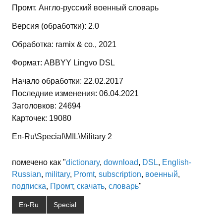
Промт. Англо-русский военный словарь
Версия (обработки): 2.0
Обработка: ramix & co., 2021
Формат: ABBYY Lingvo DSL
Начало обработки: 22.02.2017
Последние изменения: 06.04.2021
Заголовков: 24694
Карточек: 19080
En-Ru\Special\MIL\Military 2
помечено как "
dictionary
,
download
,
DSL
,
English-
Russian
,
military
,
Promt
,
subscription
,
военный
,
подписка
,
Промт
,
скачать
,
словарь
"
En-Ru
Special