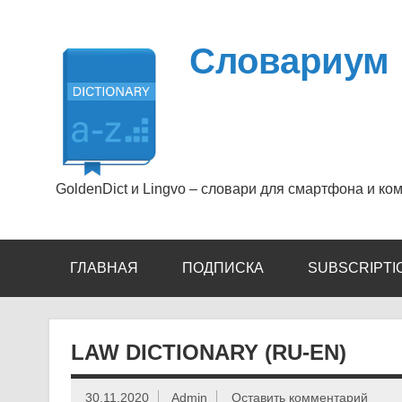
Перейти
к
содержимому
Словариум
GoldenDict и Lingvo – словари для смартфона и ко
ГЛАВНАЯ
ПОДПИСКА
SUBSCRIPTI
LAW DICTIONARY (RU-EN)
30.11.2020
Admin
Оставить комментарий