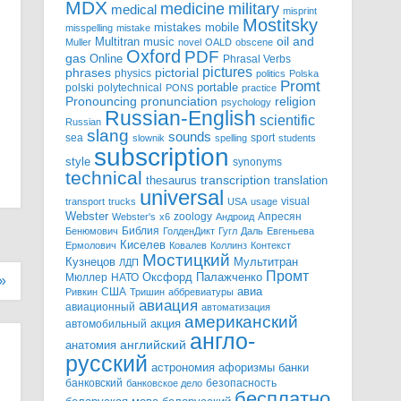
MDX
military
medicine
medical
misprint
Mostitsky
mobile
mistakes
misspelling
mistake
Multitran
oil and
music
Muller
novel
OALD
obscene
Oxford
PDF
gas
Online
Phrasal Verbs
pictures
pictorial
phrases
physics
politics
Polska
Promt
polski
polytechnical
portable
PONS
practice
pronunciation
Pronouncing
religion
psychology
Russian-English
scientific
Russian
slang
sounds
sea
sport
slownik
spelling
students
subscription
style
synonyms
technical
transcription
thesaurus
translation
universal
visual
transport
trucks
USA
usage
Webster
zoology
Апресян
Webster's
x6
Андроид
Библия
Бенюмович
ГолденДикт
Гугл
Даль
Евгеньева
Киселев
Ермолович
Ковалев
Коллинз
Контекст
Мостицкий
Мультитран
Кузнецов
ЛДП
Промт
Мюллер
НАТО
Оксфорд
Палажченко
»
авиа
США
Ривкин
Тришин
аббревиатуры
авиация
авиационный
автоматизация
американский
акция
автомобильный
англо-
английский
анатомия
русский
астрономия
афоризмы
банки
банковский
безопасность
банковское дело
бесплатно