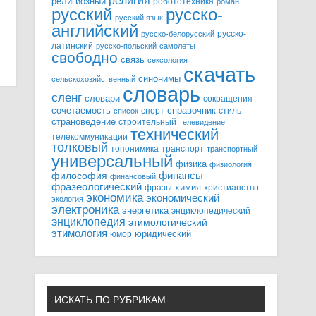
религия
религиозный
робототехника
роман
русский
русско-
русский язык
английский
русско-
русско-белорусский
латинский
русско-польский
самолеты
свободно
связь
сексология
скачать
синонимы
сельскохозяйственный
словарь
сленг
словари
сокращения
справочник
сочетаемость
спорт
стиль
список
страноведение
строительный
телевидение
технический
телекоммуникации
толковый
топонимика
транспорт
транспортный
универсальный
физика
физиология
финансы
философия
финансовый
фразеологический
химия
фразы
христианство
экономика
экономический
экология
электроника
энергетика
энциклопедический
энциклопедия
этимологический
этимология
юридический
юмор
ИСКАТЬ ПО РУБРИКАМ