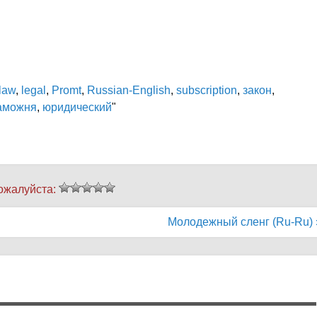
law
,
legal
,
Promt
,
Russian-English
,
subscription
,
закон
,
аможня
,
юридический
"
ожалуйста:
Молодежный сленг (Ru-Ru) 