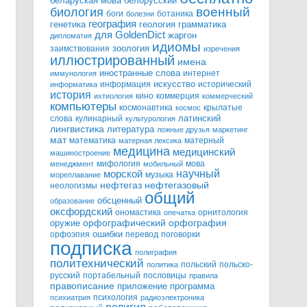
белорусский
беларуская мова
военный
биология
боги
ботаника
болезни
география
генетика
грамматика
геология
для GoldenDict
жаргон
дипломатия
идиомы
зоология
заимствования
изречения
иллюстрированный
имена
иностранные слова
интернет
иммунология
информация
искусство
исторический
информатика
история
кино
коммерция
ихтиология
коммерческий
компьютеры
космонавтика
крылатые
космос
слова
кулинарный
латинский
культурология
лингвистика
литература
ложные друзья
маркетинг
мат
математика
матерный
матерная лексика
медицина
медицинский
машиностроение
мифология
мова
менеджмент
мобильный
научный
морской
музыка
мореплавание
нефтегазовый
нефтегаз
неологизмы
общий
обсценный
образование
оксфордский
ономастика
орнитология
опечатка
орфографический
оружие
орфография
орфоэпия
ошибки
перевод
поговорки
подписка
полиграфия
политехнический
польский
польско-
политика
русский
портабельный
пословицы
правила
правописание
приложение
программа
психология
психиатрия
радиоэлектроника