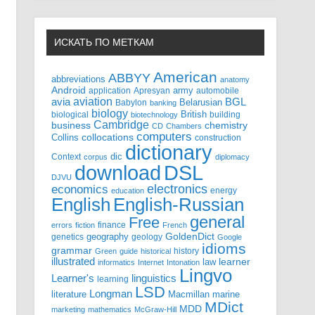
ИСКАТЬ ПО МЕТКАМ
American
ABBYY
abbreviations
anatomy
Android
army
application
Apresyan
automobile
aviation
BGL
avia
Babylon
Belarusian
banking
biology
biological
British
building
biotechnology
Cambridge
business
chemistry
CD
Chambers
computers
Collins
collocations
construction
dictionary
Context
dic
corpus
diplomacy
DSL
download
DJVU
electronics
economics
energy
education
English-Russian
English
general
Free
finance
errors
fiction
French
GoldenDict
geography
genetics
geology
Google
idioms
grammar
history
Green
guide
historical
illustrated
law
learner
informatics
Internet
Intonation
Lingvo
Learner's
linguistics
learning
LSD
Longman
literature
Macmillan
marine
MDict
MDD
marketing
mathematics
McGraw-Hill