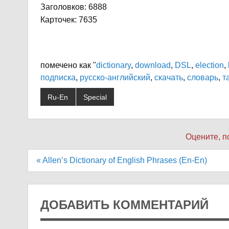
Заголовков: 6888
Карточек: 7635
помечено как "
dictionary
,
download
,
DSL
,
election
,
подписка
,
русско-английский
,
скачать
,
словарь
,
т
Ru-En
Special
Оцените, п
Навигация
« Allen’s Dictionary of English Phrases (En-En)
по
записям
ДОБАВИТЬ КОММЕНТАРИЙ