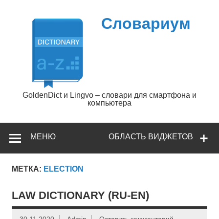
Перейти
к
содержимому
Словариум
GoldenDict и Lingvo – словари для смартфона и
компьютера
МЕНЮ
ОБЛАСТЬ ВИДЖЕТОВ
МЕТКА:
ELECTION
LAW DICTIONARY (RU-EN)