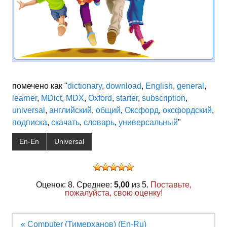
помечено как "
dictionary
,
download
,
English
,
general
,
learner
,
MDict
,
MDX
,
Oxford
,
starter
,
subscription
,
universal
,
английский
,
общий
,
Оксфорд
,
оксфордский
,
подписка
,
скачать
,
словарь
,
универсальный
"
En-En
Universal
Оценок: 8. Среднее:
5,00
из 5.
Поставьте,
пожалуйста, свою оценку!
Навигация
« Computer (Тимерханов) (En-Ru)