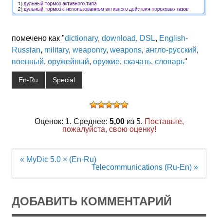
помечено как "
dictionary
,
download
,
DSL
,
English-
Russian
,
military
,
weaponry
,
weapons
,
англо-русский
,
военный
,
оружейный
,
оружие
,
скачать
,
словарь
"
En-Ru
Special
Оценок: 1. Среднее:
5,00
из 5.
Поставьте,
пожалуйста, свою оценку!
Навигация
« MyDic 5.0 × (En-Ru)
по
Telecommunications (Ru-En) »
записям
ДОБАВИТЬ КОММЕНТАРИЙ