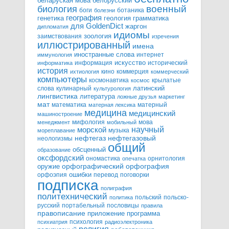
белорусский
беларуская мова
военный
биология
боги
ботаника
болезни
география
генетика
грамматика
геология
для GoldenDict
жаргон
дипломатия
идиомы
зоология
заимствования
изречения
иллюстрированный
имена
иностранные слова
интернет
иммунология
информация
искусство
исторический
информатика
история
кино
коммерция
ихтиология
коммерческий
компьютеры
космонавтика
крылатые
космос
слова
кулинарный
латинский
культурология
лингвистика
литература
ложные друзья
маркетинг
мат
математика
матерный
матерная лексика
медицина
медицинский
машиностроение
мифология
мова
менеджмент
мобильный
научный
морской
музыка
мореплавание
нефтегазовый
нефтегаз
неологизмы
общий
обсценный
образование
оксфордский
ономастика
орнитология
опечатка
орфографический
оружие
орфография
орфоэпия
ошибки
перевод
поговорки
подписка
полиграфия
политехнический
польский
польско-
политика
русский
портабельный
пословицы
правила
правописание
приложение
программа
психология
психиатрия
радиоэлектроника