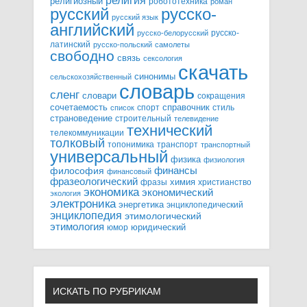
религия
религиозный
робототехника
роман
русский
русско-
русский язык
английский
русско-
русско-белорусский
латинский
русско-польский
самолеты
свободно
связь
сексология
скачать
синонимы
сельскохозяйственный
словарь
сленг
словари
сокращения
справочник
сочетаемость
спорт
стиль
список
страноведение
строительный
телевидение
технический
телекоммуникации
толковый
топонимика
транспорт
транспортный
универсальный
физика
физиология
финансы
философия
финансовый
фразеологический
химия
фразы
христианство
экономика
экономический
экология
электроника
энергетика
энциклопедический
энциклопедия
этимологический
этимология
юридический
юмор
ИСКАТЬ ПО РУБРИКАМ