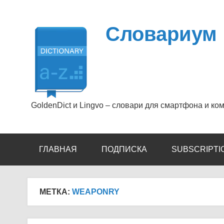
Перейти
к
содержимому
Словариум
GoldenDict и Lingvo – словари для смартфона и ко
ГЛАВНАЯ
ПОДПИСКА
SUBSCRIPTI
МЕТКА:
WEAPONRY