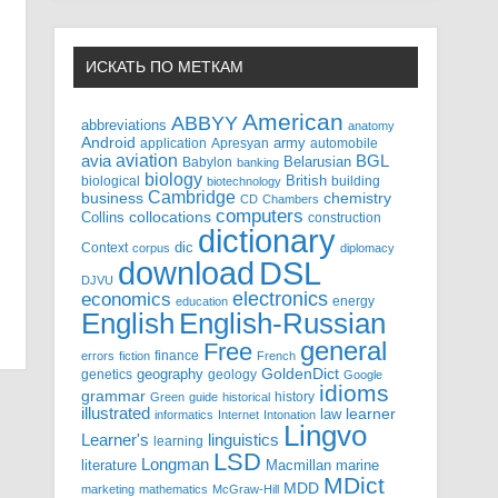
ИСКАТЬ ПО МЕТКАМ
American
ABBYY
abbreviations
anatomy
Android
army
application
Apresyan
automobile
aviation
BGL
avia
Babylon
Belarusian
banking
biology
biological
British
building
biotechnology
Cambridge
business
chemistry
CD
Chambers
computers
Collins
collocations
construction
dictionary
Context
dic
corpus
diplomacy
DSL
download
DJVU
electronics
economics
energy
education
English-Russian
English
general
Free
finance
errors
fiction
French
GoldenDict
geography
genetics
geology
Google
idioms
grammar
history
Green
guide
historical
illustrated
law
learner
informatics
Internet
Intonation
Lingvo
Learner's
linguistics
learning
LSD
Longman
literature
Macmillan
marine
MDict
MDD
marketing
mathematics
McGraw-Hill