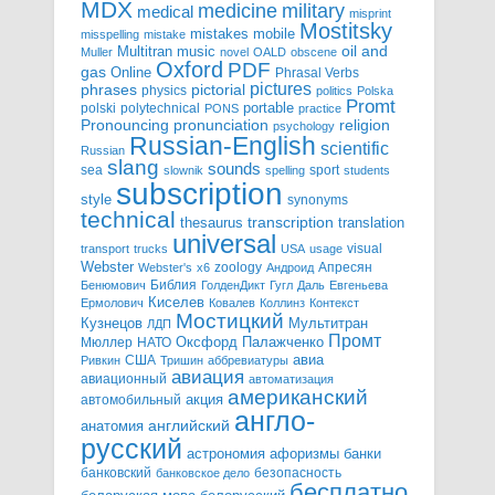
MDX
military
medicine
medical
misprint
Mostitsky
mobile
mistakes
misspelling
mistake
Multitran
oil and
music
Muller
novel
OALD
obscene
Oxford
PDF
gas
Online
Phrasal Verbs
pictures
pictorial
phrases
physics
politics
Polska
Promt
polski
polytechnical
portable
PONS
practice
pronunciation
Pronouncing
religion
psychology
Russian-English
scientific
Russian
slang
sounds
sea
sport
slownik
spelling
students
subscription
style
synonyms
technical
transcription
thesaurus
translation
universal
visual
transport
trucks
USA
usage
Webster
zoology
Апресян
Webster's
x6
Андроид
Библия
Бенюмович
ГолденДикт
Гугл
Даль
Евгеньева
Киселев
Ермолович
Ковалев
Коллинз
Контекст
Мостицкий
Мультитран
Кузнецов
ЛДП
Промт
Мюллер
НАТО
Оксфорд
Палажченко
авиа
США
Ривкин
Тришин
аббревиатуры
авиация
авиационный
автоматизация
американский
акция
автомобильный
англо-
английский
анатомия
русский
астрономия
афоризмы
банки
банковский
безопасность
банковское дело
бесплатно