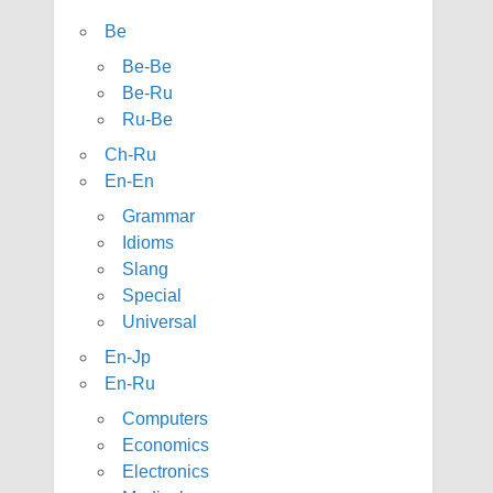
Be
Be-Be
Be-Ru
Ru-Be
Ch-Ru
En-En
Grammar
Idioms
Slang
Special
Universal
En-Jp
En-Ru
Computers
Economics
Electronics