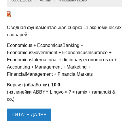
08.02.2026
Admin
4 комментария
Сводная фундаментальная сборка 11 экономических
словарей.
Economicus + EconomicusBanking +
EconomicusGovernment + EconomicusInsurance +
EconomicusInternational + dictionary.economicus.ru +
Accounting + Management + Marketing +
FinancialManagement + FinancialMarkets
Версия (обработки):
10.0
(из линейки ABBYY Lingvo > ? > ramix + ramanuki &
co.)
ЧИТАТЬ ДАЛЕЕ