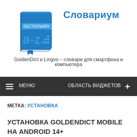
Перейти
к
содержимому
Словариум
GoldenDict и Lingvo – словари для смартфона и
компьютера
МЕНЮ
ОБЛАСТЬ ВИДЖЕТОВ
МЕТКА:
УСТАНОВКА
УСТАНОВКА GOLDENDICT MOBILE
НА ANDROID 14+