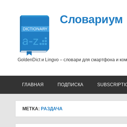
Перейти
к
содержимому
Словариум
GoldenDict и Lingvo – словари для смартфона и ко
ГЛАВНАЯ
ПОДПИСКА
SUBSCRIPTI
МЕТКА:
РАЗДАЧА