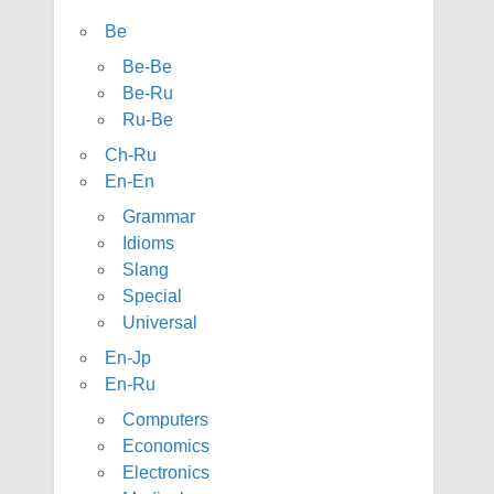
Be
Be-Be
Be-Ru
Ru-Be
Ch-Ru
En-En
Grammar
Idioms
Slang
Special
Universal
En-Jp
En-Ru
Computers
Economics
Electronics