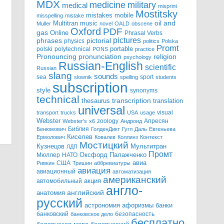
MDX
military
medicine
medical
misprint
Mostitsky
mobile
mistakes
misspelling
mistake
Multitran
oil and
music
Muller
novel
OALD
obscene
Oxford
PDF
gas
Online
Phrasal Verbs
pictures
pictorial
phrases
physics
politics
Polska
Promt
polski
polytechnical
portable
PONS
practice
pronunciation
Pronouncing
religion
psychology
Russian-English
scientific
Russian
slang
sounds
sea
sport
slownik
spelling
students
subscription
style
synonyms
technical
transcription
thesaurus
translation
universal
visual
transport
trucks
USA
usage
Webster
zoology
Апресян
Webster's
x6
Андроид
Библия
Бенюмович
ГолденДикт
Гугл
Даль
Евгеньева
Киселев
Ермолович
Ковалев
Коллинз
Контекст
Мостицкий
Мультитран
Кузнецов
ЛДП
Промт
Мюллер
НАТО
Оксфорд
Палажченко
авиа
США
Ривкин
Тришин
аббревиатуры
авиация
авиационный
автоматизация
американский
акция
автомобильный
англо-
английский
анатомия
русский
астрономия
афоризмы
банки
банковский
безопасность
банковское дело
бесплатно