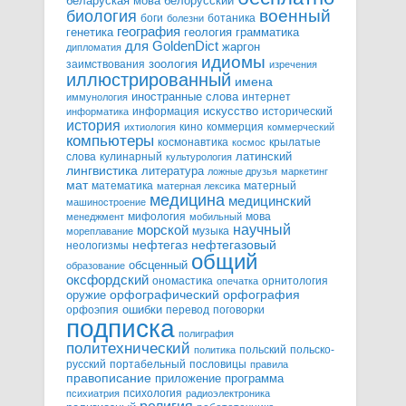
белорусский
беларуская мова
военный
биология
боги
ботаника
болезни
география
генетика
грамматика
геология
для GoldenDict
жаргон
дипломатия
идиомы
зоология
заимствования
изречения
иллюстрированный
имена
иностранные слова
интернет
иммунология
информация
искусство
исторический
информатика
история
кино
коммерция
ихтиология
коммерческий
компьютеры
космонавтика
крылатые
космос
слова
кулинарный
латинский
культурология
лингвистика
литература
ложные друзья
маркетинг
мат
математика
матерный
матерная лексика
медицина
медицинский
машиностроение
мифология
мова
менеджмент
мобильный
научный
морской
музыка
мореплавание
нефтегазовый
нефтегаз
неологизмы
общий
обсценный
образование
оксфордский
ономастика
орнитология
опечатка
орфографический
оружие
орфография
орфоэпия
ошибки
перевод
поговорки
подписка
полиграфия
политехнический
польский
польско-
политика
русский
портабельный
пословицы
правила
правописание
приложение
программа
психология
психиатрия
радиоэлектроника