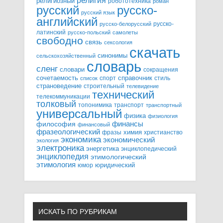
религия
религиозный
робототехника
роман
русский
русско-
русский язык
английский
русско-
русско-белорусский
латинский
русско-польский
самолеты
свободно
связь
сексология
скачать
синонимы
сельскохозяйственный
словарь
сленг
словари
сокращения
справочник
сочетаемость
спорт
стиль
список
страноведение
строительный
телевидение
технический
телекоммуникации
толковый
топонимика
транспорт
транспортный
универсальный
физика
физиология
финансы
философия
финансовый
фразеологический
химия
фразы
христианство
экономика
экономический
экология
электроника
энергетика
энциклопедический
энциклопедия
этимологический
этимология
юридический
юмор
ИСКАТЬ ПО РУБРИКАМ