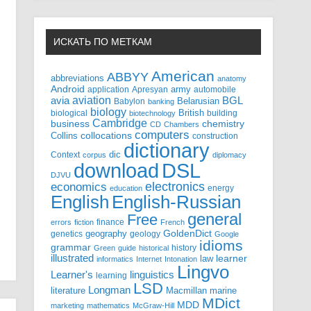
ИСКАТЬ ПО МЕТКАМ
American
ABBYY
abbreviations
anatomy
Android
army
application
Apresyan
automobile
aviation
BGL
avia
Babylon
Belarusian
banking
biology
biological
British
building
biotechnology
Cambridge
business
chemistry
CD
Chambers
computers
Collins
collocations
construction
dictionary
Context
dic
corpus
diplomacy
DSL
download
DJVU
electronics
economics
energy
education
English-Russian
English
general
Free
finance
errors
fiction
French
GoldenDict
geography
genetics
geology
Google
idioms
grammar
history
Green
guide
historical
illustrated
law
learner
informatics
Internet
Intonation
Lingvo
Learner's
linguistics
learning
LSD
Longman
literature
Macmillan
marine
MDict
MDD
marketing
mathematics
McGraw-Hill