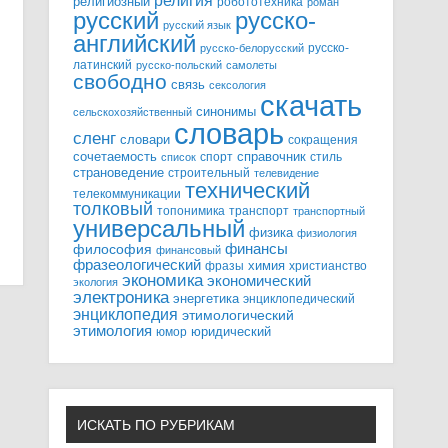
религия
религиозный
робототехника
роман
русский
русско-
русский язык
английский
русско-
русско-белорусский
латинский
русско-польский
самолеты
свободно
связь
сексология
скачать
синонимы
сельскохозяйственный
словарь
сленг
словари
сокращения
справочник
сочетаемость
спорт
стиль
список
страноведение
строительный
телевидение
технический
телекоммуникации
толковый
топонимика
транспорт
транспортный
универсальный
физика
физиология
финансы
философия
финансовый
фразеологический
химия
фразы
христианство
экономика
экономический
экология
электроника
энергетика
энциклопедический
энциклопедия
этимологический
этимология
юридический
юмор
ИСКАТЬ ПО РУБРИКАМ