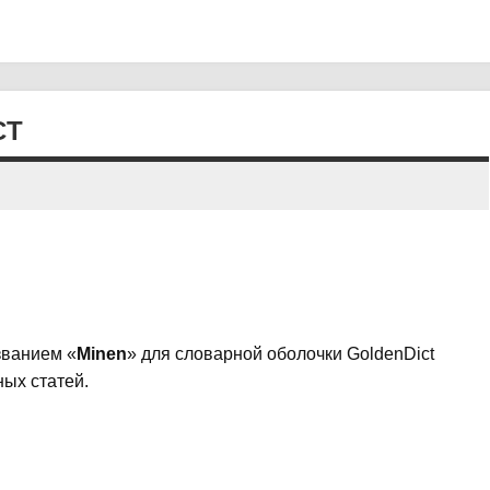
CT
званием «
Minen
» для словарной оболочки GoldenDict
ных статей.