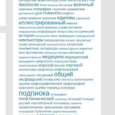
белорусский
беларуская мова
военный
биология
боги
ботаника
болезни
география
генетика
грамматика
геология
для GoldenDict
жаргон
дипломатия
идиомы
зоология
заимствования
изречения
иллюстрированный
имена
иностранные слова
интернет
иммунология
информация
искусство
исторический
информатика
история
кино
коммерция
ихтиология
коммерческий
компьютеры
космонавтика
крылатые
космос
слова
кулинарный
латинский
культурология
лингвистика
литература
ложные друзья
маркетинг
мат
математика
матерный
матерная лексика
медицина
медицинский
машиностроение
мифология
мова
менеджмент
мобильный
научный
морской
музыка
мореплавание
нефтегазовый
нефтегаз
неологизмы
общий
обсценный
образование
оксфордский
ономастика
орнитология
опечатка
орфографический
оружие
орфография
орфоэпия
ошибки
перевод
поговорки
подписка
полиграфия
политехнический
польский
польско-
политика
русский
портабельный
пословицы
правила
правописание
приложение
программа
психология
психиатрия
радиоэлектроника