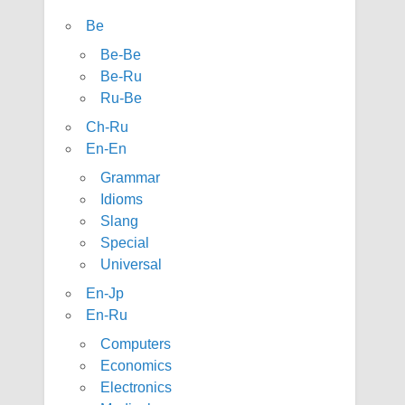
Be
Be-Be
Be-Ru
Ru-Be
Ch-Ru
En-En
Grammar
Idioms
Slang
Special
Universal
En-Jp
En-Ru
Computers
Economics
Electronics