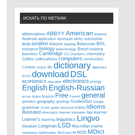
ИСКАТЬ ПО МЕТКАМ
American
ABBYY
abbreviations
anatomy
Android
army
application
Apresyan
automobile
aviation
BGL
avia
Babylon
Belarusian
banking
biology
biological
British
building
biotechnology
Cambridge
business
chemistry
CD
Chambers
computers
Collins
collocations
construction
dictionary
Context
dic
corpus
diplomacy
DSL
download
DJVU
electronics
economics
energy
education
English-Russian
English
general
Free
finance
errors
fiction
French
GoldenDict
geography
genetics
geology
Google
idioms
grammar
history
Green
guide
historical
illustrated
law
learner
informatics
Internet
Intonation
Lingvo
Learner's
linguistics
learning
LSD
Longman
literature
Macmillan
marine
MDict
MDD
marketing
mathematics
McGraw-Hill