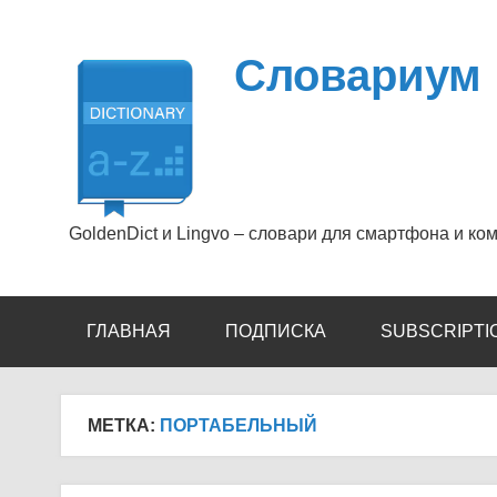
Перейти
к
содержимому
Словариум
GoldenDict и Lingvo – словари для смартфона и ко
ГЛАВНАЯ
ПОДПИСКА
SUBSCRIPTI
МЕТКА:
ПОРТАБЕЛЬНЫЙ