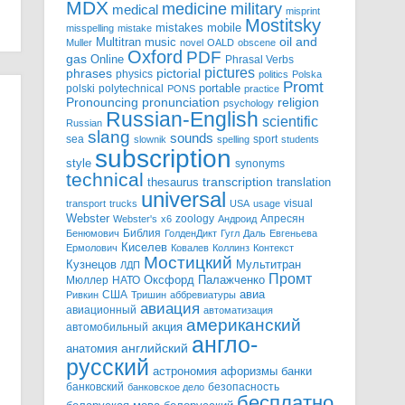
MDX
military
medicine
medical
misprint
Mostitsky
mobile
mistakes
misspelling
mistake
Multitran
oil and
music
Muller
novel
OALD
obscene
Oxford
PDF
gas
Online
Phrasal Verbs
pictures
pictorial
phrases
physics
politics
Polska
Promt
polski
polytechnical
portable
PONS
practice
pronunciation
Pronouncing
religion
psychology
Russian-English
scientific
Russian
slang
sounds
sea
sport
slownik
spelling
students
subscription
style
synonyms
technical
transcription
thesaurus
translation
universal
visual
transport
trucks
USA
usage
Webster
zoology
Апресян
Webster's
x6
Андроид
Библия
Бенюмович
ГолденДикт
Гугл
Даль
Евгеньева
Киселев
Ермолович
Ковалев
Коллинз
Контекст
Мостицкий
Мультитран
Кузнецов
ЛДП
Промт
Мюллер
НАТО
Оксфорд
Палажченко
авиа
США
Ривкин
Тришин
аббревиатуры
авиация
авиационный
автоматизация
американский
акция
автомобильный
англо-
английский
анатомия
русский
астрономия
афоризмы
банки
банковский
безопасность
банковское дело
бесплатно