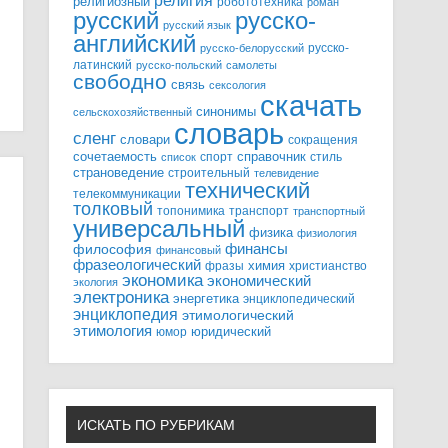
религия
религиозный
робототехника
роман
русский
русско-
русский язык
английский
русско-
русско-белорусский
латинский
русско-польский
самолеты
свободно
связь
сексология
скачать
синонимы
сельскохозяйственный
словарь
сленг
словари
сокращения
справочник
сочетаемость
спорт
стиль
список
страноведение
строительный
телевидение
технический
телекоммуникации
толковый
топонимика
транспорт
транспортный
универсальный
физика
физиология
финансы
философия
финансовый
фразеологический
химия
фразы
христианство
экономика
экономический
экология
электроника
энергетика
энциклопедический
энциклопедия
этимологический
этимология
юридический
юмор
ИСКАТЬ ПО РУБРИКАМ