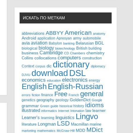
ИСКАТЬ ПО МЕТКАМ
American
ABBYY
abbreviations
anatomy
Android
army
application
Apresyan
automobile
aviation
BGL
avia
Babylon
Belarusian
banking
biology
biological
British
building
biotechnology
Cambridge
business
chemistry
CD
Chambers
computers
Collins
collocations
construction
dictionary
Context
dic
corpus
diplomacy
DSL
download
DJVU
electronics
economics
energy
education
English-Russian
English
general
Free
finance
errors
fiction
French
GoldenDict
geography
genetics
geology
Google
idioms
grammar
history
Green
guide
historical
illustrated
law
learner
informatics
Internet
Intonation
Lingvo
Learner's
linguistics
learning
LSD
Longman
literature
Macmillan
marine
MDict
MDD
marketing
mathematics
McGraw-Hill