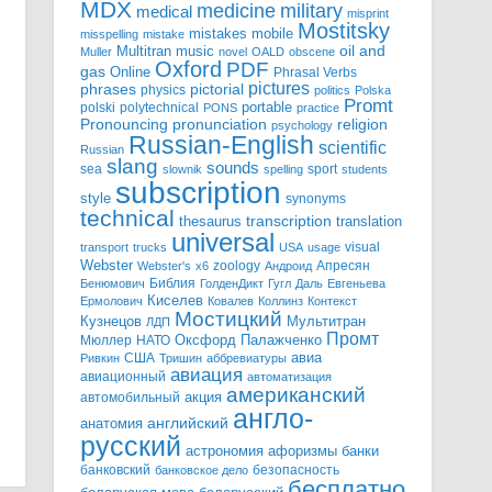
MDX
military
medicine
medical
misprint
Mostitsky
mobile
mistakes
misspelling
mistake
Multitran
oil and
music
Muller
novel
OALD
obscene
Oxford
PDF
gas
Online
Phrasal Verbs
pictures
pictorial
phrases
physics
politics
Polska
Promt
polski
polytechnical
portable
PONS
practice
pronunciation
Pronouncing
religion
psychology
Russian-English
scientific
Russian
slang
sounds
sea
sport
slownik
spelling
students
subscription
style
synonyms
technical
transcription
thesaurus
translation
universal
visual
transport
trucks
USA
usage
Webster
zoology
Апресян
Webster's
x6
Андроид
Библия
Бенюмович
ГолденДикт
Гугл
Даль
Евгеньева
Киселев
Ермолович
Ковалев
Коллинз
Контекст
Мостицкий
Мультитран
Кузнецов
ЛДП
Промт
Мюллер
НАТО
Оксфорд
Палажченко
авиа
США
Ривкин
Тришин
аббревиатуры
авиация
авиационный
автоматизация
американский
акция
автомобильный
англо-
английский
анатомия
русский
астрономия
афоризмы
банки
банковский
безопасность
банковское дело
бесплатно