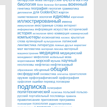
белорусский
беларуская мова
военный
биология
боги
ботаника
болезни
география
генетика
грамматика
геология
для GoldenDict
жаргон
дипломатия
идиомы
зоология
заимствования
изречения
иллюстрированный
имена
иностранные слова
интернет
иммунология
информация
искусство
исторический
информатика
история
кино
коммерция
ихтиология
коммерческий
компьютеры
космонавтика
крылатые
космос
слова
кулинарный
латинский
культурология
лингвистика
литература
ложные друзья
маркетинг
мат
математика
матерный
матерная лексика
медицина
медицинский
машиностроение
мифология
мова
менеджмент
мобильный
научный
морской
музыка
мореплавание
нефтегазовый
нефтегаз
неологизмы
общий
обсценный
образование
оксфордский
ономастика
орнитология
опечатка
орфографический
оружие
орфография
орфоэпия
ошибки
перевод
поговорки
подписка
полиграфия
политехнический
польский
польско-
политика
русский
портабельный
пословицы
правила
правописание
приложение
программа
психология
психиатрия
радиоэлектроника