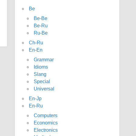
Be
Be-Be
Be-Ru
Ru-Be
Ch-Ru
En-En
Grammar
Idioms
Slang
Special
Universal
En-Jp
En-Ru
Computers
Economics
Electronics