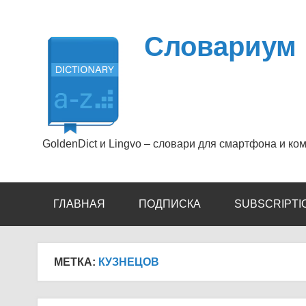
Перейти
к
содержимому
Словариум
GoldenDict и Lingvo – словари для смартфона и ко
ГЛАВНАЯ
ПОДПИСКА
SUBSCRIPTI
МЕТКА:
КУЗНЕЦОВ