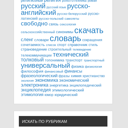
религия
религиозный
робототехника
роман
русский
русско-
русский язык
английский
русско-
русско-белорусский
латинский
русско-польский
самолеты
свободно
связь
сексология
скачать
синонимы
сельскохозяйственный
словарь
сленг
словари
сокращения
справочник
сочетаемость
спорт
стиль
список
страноведение
строительный
телевидение
технический
телекоммуникации
толковый
топонимика
транспорт
транспортный
универсальный
физика
физиология
финансы
философия
финансовый
фразеологический
химия
фразы
христианство
экономика
экономический
экология
электроника
энергетика
энциклопедический
энциклопедия
этимологический
этимология
юридический
юмор
ИСКАТЬ ПО РУБРИКАМ