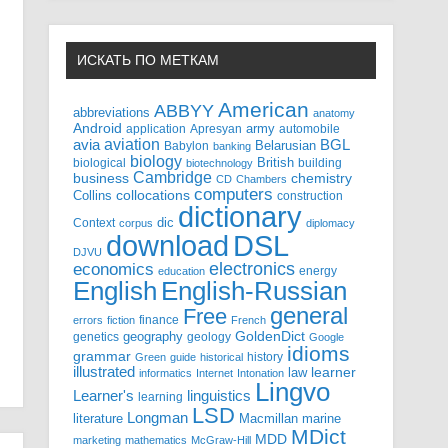
ИСКАТЬ ПО МЕТКАМ
American
ABBYY
abbreviations
anatomy
Android
army
application
Apresyan
automobile
aviation
BGL
avia
Babylon
Belarusian
banking
biology
biological
British
building
biotechnology
Cambridge
business
chemistry
CD
Chambers
computers
Collins
collocations
construction
dictionary
Context
dic
corpus
diplomacy
DSL
download
DJVU
electronics
economics
energy
education
English-Russian
English
general
Free
finance
errors
fiction
French
GoldenDict
geography
genetics
geology
Google
idioms
grammar
history
Green
guide
historical
illustrated
law
learner
informatics
Internet
Intonation
Lingvo
Learner's
linguistics
learning
LSD
Longman
literature
Macmillan
marine
MDict
MDD
marketing
mathematics
McGraw-Hill