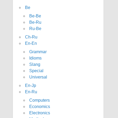
Be
Be-Be
Be-Ru
Ru-Be
Ch-Ru
En-En
Grammar
Idioms
Slang
Special
Universal
En-Jp
En-Ru
Computers
Economics
Electronics