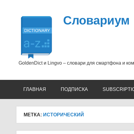
Перейти
к
содержимому
Словариум
GoldenDict и Lingvo – словари для смартфона и ко
ГЛАВНАЯ
ПОДПИСКА
SUBSCRIPTI
МЕТКА:
ИСТОРИЧЕСКИЙ