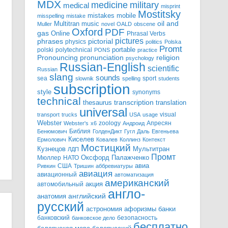
MDX
military
medicine
medical
misprint
Mostitsky
mobile
mistakes
misspelling
mistake
Multitran
oil and
music
Muller
novel
OALD
obscene
Oxford
PDF
gas
Online
Phrasal Verbs
pictures
pictorial
phrases
physics
politics
Polska
Promt
polski
polytechnical
portable
PONS
practice
pronunciation
Pronouncing
religion
psychology
Russian-English
scientific
Russian
slang
sounds
sea
sport
slownik
spelling
students
subscription
style
synonyms
technical
transcription
thesaurus
translation
universal
visual
transport
trucks
USA
usage
Webster
zoology
Апресян
Webster's
x6
Андроид
Библия
Бенюмович
ГолденДикт
Гугл
Даль
Евгеньева
Киселев
Ермолович
Ковалев
Коллинз
Контекст
Мостицкий
Мультитран
Кузнецов
ЛДП
Промт
Мюллер
НАТО
Оксфорд
Палажченко
авиа
США
Ривкин
Тришин
аббревиатуры
авиация
авиационный
автоматизация
американский
акция
автомобильный
англо-
английский
анатомия
русский
астрономия
афоризмы
банки
банковский
безопасность
банковское дело
бесплатно