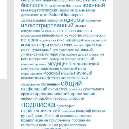
белорусский
беларуская мова
военный
биология
боги
ботаника
болезни
география
генетика
грамматика
геология
для GoldenDict
жаргон
дипломатия
идиомы
зоология
заимствования
изречения
иллюстрированный
имена
иностранные слова
интернет
иммунология
информация
искусство
исторический
информатика
история
кино
коммерция
ихтиология
коммерческий
компьютеры
космонавтика
крылатые
космос
слова
кулинарный
латинский
культурология
лингвистика
литература
ложные друзья
маркетинг
мат
математика
матерный
матерная лексика
медицина
медицинский
машиностроение
мифология
мова
менеджмент
мобильный
научный
морской
музыка
мореплавание
нефтегазовый
нефтегаз
неологизмы
общий
обсценный
образование
оксфордский
ономастика
орнитология
опечатка
орфографический
оружие
орфография
орфоэпия
ошибки
перевод
поговорки
подписка
полиграфия
политехнический
польский
польско-
политика
русский
портабельный
пословицы
правила
правописание
приложение
программа
психология
психиатрия
радиоэлектроника