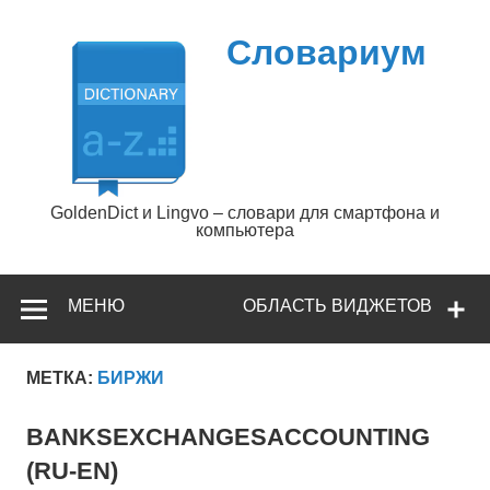
Перейти
к
содержимому
Словариум
GoldenDict и Lingvo – словари для смартфона и
компьютера
МЕНЮ
ОБЛАСТЬ ВИДЖЕТОВ
МЕТКА:
БИРЖИ
BANKSEXCHANGESACCOUNTING
(RU-EN)