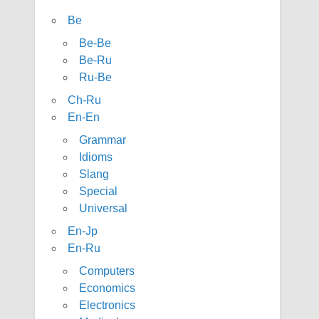
Be
Be-Be
Be-Ru
Ru-Be
Ch-Ru
En-En
Grammar
Idioms
Slang
Special
Universal
En-Jp
En-Ru
Computers
Economics
Electronics