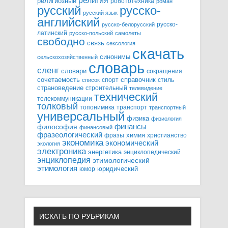
религия
религиозный
робототехника
роман
русский
русско-
русский язык
английский
русско-
русско-белорусский
латинский
русско-польский
самолеты
свободно
связь
сексология
скачать
синонимы
сельскохозяйственный
словарь
сленг
словари
сокращения
справочник
сочетаемость
спорт
стиль
список
страноведение
строительный
телевидение
технический
телекоммуникации
толковый
топонимика
транспорт
транспортный
универсальный
физика
физиология
финансы
философия
финансовый
фразеологический
химия
фразы
христианство
экономика
экономический
экология
электроника
энергетика
энциклопедический
энциклопедия
этимологический
этимология
юридический
юмор
ИСКАТЬ ПО РУБРИКАМ