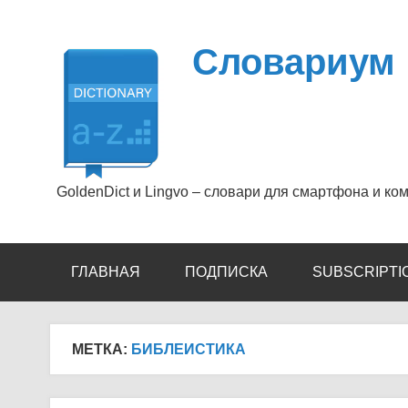
Перейти
к
содержимому
Словариум
GoldenDict и Lingvo – словари для смартфона и ко
ГЛАВНАЯ
ПОДПИСКА
SUBSCRIPTI
МЕТКА:
БИБЛЕИСТИКА