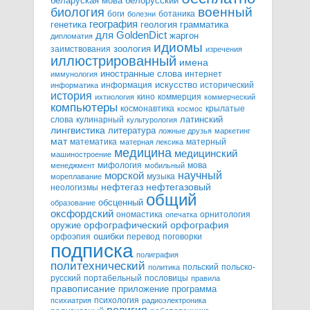
белорусский
беларуская мова
военный
биология
боги
ботаника
болезни
география
генетика
грамматика
геология
для GoldenDict
жаргон
дипломатия
идиомы
зоология
заимствования
изречения
иллюстрированный
имена
иностранные слова
интернет
иммунология
информация
искусство
исторический
информатика
история
кино
коммерция
ихтиология
коммерческий
компьютеры
космонавтика
крылатые
космос
слова
кулинарный
латинский
культурология
лингвистика
литература
ложные друзья
маркетинг
мат
математика
матерный
матерная лексика
медицина
медицинский
машиностроение
мифология
мова
менеджмент
мобильный
научный
морской
музыка
мореплавание
нефтегазовый
нефтегаз
неологизмы
общий
обсценный
образование
оксфордский
ономастика
орнитология
опечатка
орфографический
оружие
орфография
орфоэпия
ошибки
перевод
поговорки
подписка
полиграфия
политехнический
польский
польско-
политика
русский
портабельный
пословицы
правила
правописание
приложение
программа
психология
психиатрия
радиоэлектроника