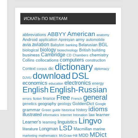
ИСКАТЬ ПО МЕТКАМ
American
ABBYY
abbreviations
anatomy
Android
army
application
Apresyan
automobile
aviation
BGL
avia
Babylon
Belarusian
banking
biology
biological
British
building
biotechnology
Cambridge
business
chemistry
CD
Chambers
computers
Collins
collocations
construction
dictionary
Context
dic
corpus
diplomacy
DSL
download
DJVU
electronics
economics
energy
education
English-Russian
English
general
Free
finance
errors
fiction
French
GoldenDict
geography
genetics
geology
Google
idioms
grammar
history
Green
guide
historical
illustrated
law
learner
informatics
Internet
Intonation
Lingvo
Learner's
linguistics
learning
LSD
Longman
literature
Macmillan
marine
MDict
MDD
marketing
mathematics
McGraw-Hill