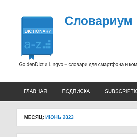
Перейти
к
содержимому
Словариум
GoldenDict и Lingvo – словари для смартфона и ко
ГЛАВНАЯ
ПОДПИСКА
SUBSCRIPTI
МЕСЯЦ:
ИЮНЬ 2023