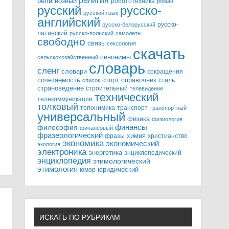
религия
религиозный
робототехника
роман
русский
русско-
русский язык
английский
русско-
русско-белорусский
латинский
русско-польский
самолеты
свободно
связь
сексология
скачать
синонимы
сельскохозяйственный
словарь
сленг
словари
сокращения
справочник
сочетаемость
спорт
стиль
список
страноведение
строительный
телевидение
технический
телекоммуникации
толковый
топонимика
транспорт
транспортный
универсальный
физика
физиология
финансы
философия
финансовый
фразеологический
химия
фразы
христианство
экономика
экономический
экология
электроника
энергетика
энциклопедический
энциклопедия
этимологический
этимология
юридический
юмор
ИСКАТЬ ПО РУБРИКАМ