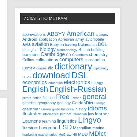
ИСКАТЬ ПО МЕТКАМ
American
ABBYY
abbreviations
anatomy
Android
army
application
Apresyan
automobile
aviation
BGL
avia
Babylon
Belarusian
banking
biology
biological
British
building
biotechnology
Cambridge
business
chemistry
CD
Chambers
computers
Collins
collocations
construction
dictionary
Context
dic
corpus
diplomacy
DSL
download
DJVU
electronics
economics
energy
education
English-Russian
English
general
Free
finance
errors
fiction
French
GoldenDict
geography
genetics
geology
Google
idioms
grammar
history
Green
guide
historical
illustrated
law
learner
informatics
Internet
Intonation
Lingvo
Learner's
linguistics
learning
LSD
Longman
literature
Macmillan
marine
MDict
MDD
marketing
mathematics
McGraw-Hill