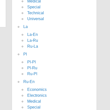
Medical
Special
Technical
Universal
La
La-En
La-Ru
Ru-La
Pl
Pl-Pl
Pl-Ru
Ru-Pl
Ru-En
Economics
Electronics
Medical
Special