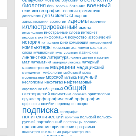
белорусский
беларуская мова
военный
биология
боги
ботаника
болезни
география
генетика
грамматика
геология
для GoldenDict
жаргон
дипломатия
идиомы
зоология
заимствования
изречения
иллюстрированный
имена
иностранные слова
интернет
иммунология
информация
искусство
исторический
информатика
история
кино
коммерция
ихтиология
коммерческий
компьютеры
космонавтика
крылатые
космос
слова
кулинарный
латинский
культурология
лингвистика
литература
ложные друзья
маркетинг
мат
математика
матерный
матерная лексика
медицина
медицинский
машиностроение
мифология
мова
менеджмент
мобильный
научный
морской
музыка
мореплавание
нефтегазовый
нефтегаз
неологизмы
общий
обсценный
образование
оксфордский
ономастика
орнитология
опечатка
орфографический
оружие
орфография
орфоэпия
ошибки
перевод
поговорки
подписка
полиграфия
политехнический
польский
польско-
политика
русский
портабельный
пословицы
правила
правописание
приложение
программа
психология
психиатрия
радиоэлектроника