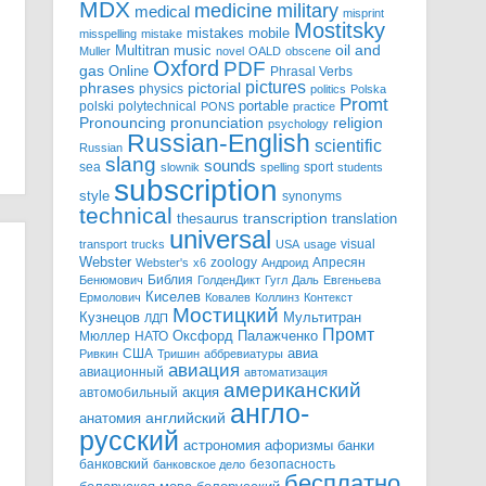
MDX
military
medicine
medical
misprint
Mostitsky
mobile
mistakes
misspelling
mistake
Multitran
oil and
music
Muller
novel
OALD
obscene
Oxford
PDF
gas
Online
Phrasal Verbs
pictures
pictorial
phrases
physics
politics
Polska
Promt
polski
polytechnical
portable
PONS
practice
pronunciation
Pronouncing
religion
psychology
Russian-English
scientific
Russian
slang
sounds
sea
sport
slownik
spelling
students
subscription
style
synonyms
technical
transcription
thesaurus
translation
universal
visual
transport
trucks
USA
usage
Webster
zoology
Апресян
Webster's
x6
Андроид
Библия
Бенюмович
ГолденДикт
Гугл
Даль
Евгеньева
Киселев
Ермолович
Ковалев
Коллинз
Контекст
Мостицкий
Мультитран
Кузнецов
ЛДП
Промт
Мюллер
НАТО
Оксфорд
Палажченко
авиа
США
Ривкин
Тришин
аббревиатуры
авиация
авиационный
автоматизация
американский
акция
автомобильный
англо-
английский
анатомия
русский
астрономия
афоризмы
банки
банковский
безопасность
банковское дело
бесплатно