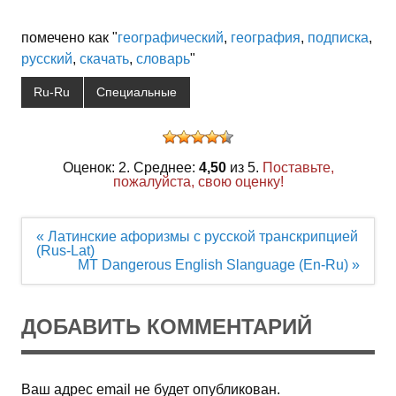
помечено как "
географический
,
география
,
подписка
,
русский
,
скачать
,
словарь
"
Ru-Ru
Специальные
Оценок: 2. Среднее:
4,50
из 5.
Поставьте,
пожалуйста, свою оценку!
Навигация
« Латинские афоризмы с русской транскрипцией
по
(Rus-Lat)
записям
MT Dangerous English Slanguage (En-Ru) »
ДОБАВИТЬ КОММЕНТАРИЙ
Ваш адрес email не будет опубликован.